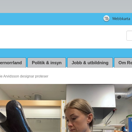
Webbkarta
Sö
ternorrland
Politik & insyn
Jobb & utbildning
Om Re
e Arvidsson designar proteser