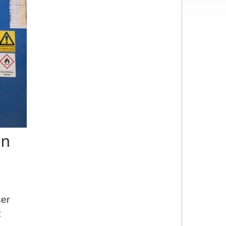
on
ser
t