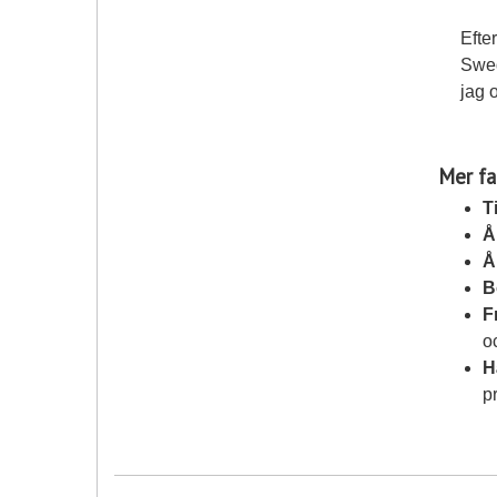
Efte
Swed
jag 
Mer fa
Ti
Å
Å
B
F
o
H
p