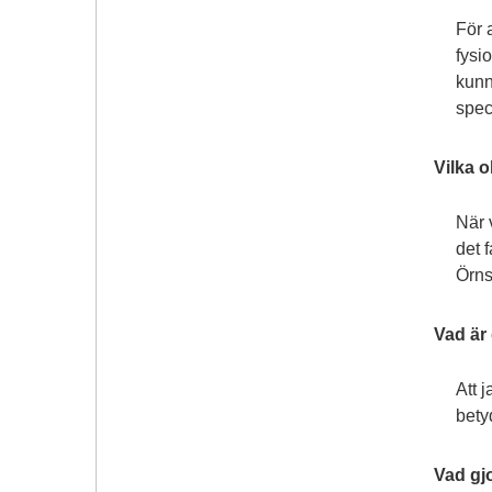
För 
fysi
kunn
spec
Vilka o
När v
det 
Örnsk
Vad är
Att j
bety
Vad gj