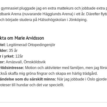
r gymnasiet pluggade jag en extra mattekurs och jobbade extra 
bank Arena (nuvarande Hägglunds Arena) i ett år. Därefter flyt
och började studera på Hälsohögskolan i Jönköping.
kta om Marie Arvidsson
tel:
Legitimerad Ortopedingenjör
lder:
35 år
r i yrket:
12år
or:
Arnäsvall, Örnsköldsvik
ritidsintresse:
Motion och aktiviteter med familjen, men jag förs
ckså skaffa mig gröna fingrar och skapa en härlig trädgård.
ändelse som du särskilt minns:
När jag jobbade i Oslo gjorde
roteser till hundar och det var speciellt.