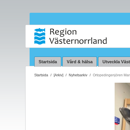
Startsida
Vård & hälsa
Utveckla Väs
D
Startsida
[Arkiv]
Nyhetsarkiv
Ortopedingenjören Mari
u
ä
r
h
ä
r
: