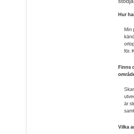
stödja
Hur ha
Min 
känd
orto
för.
Finns 
område
Skan
utve
är s
samt
Vilka a