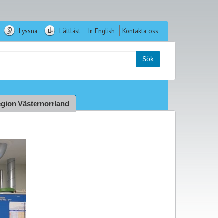
Lyssna
Lättläst
In English
Kontakta oss
k:
Sök
gion Västernorrland