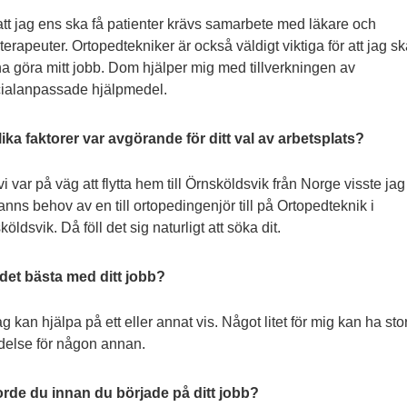
att jag ens ska få patienter krävs samarbete med läkare och
oterapeuter. Ortopedtekniker är också väldigt viktiga för att jag s
a göra mitt jobb. Dom hjälper mig med tillverkningen av
ialanpassade hjälpmedel.
lika faktorer var avgörande för ditt val av arbetsplats?
i var på väg att flytta hem till Örnsköldsvik från Norge visste jag 
fanns behov av en till ortopedingenjör till på Ortopedteknik i
öldsvik. Då föll det sig naturligt att söka dit.
 det bästa med ditt jobb?
ag kan hjälpa på ett eller annat vis. Något litet för mig kan ha sto
delse för någon annan.
orde du innan du började på ditt jobb?