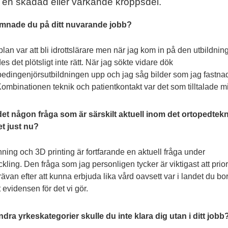
 en skadad eller värkande kroppsdel.
mnade du på ditt nuvarande jobb?
plan var att bli idrottslärare men när jag kom in på den utbildnin
es det plötsligt inte rätt. När jag sökte vidare dök
pedingenjörsutbildningen upp och jag såg bilder som jag fastna
 Kombinationen teknik och patientkontakt var det som tilltalade m
det någon fråga som är särskilt aktuell inom det ortopedtek
t just nu?
ning och 3D printing är fortfarande en aktuell fråga under
ckling. Den fråga som jag personligen tycker är viktigast att prior
trävan efter att kunna erbjuda lika vård oavsett var i landet du bor
 evidensen för det vi gör.
ndra yrkeskategorier skulle du inte klara dig utan i ditt jobb