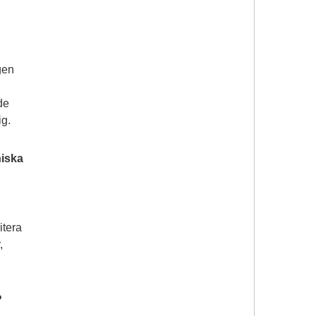
gen
de
ig.
niska
itera
,
?