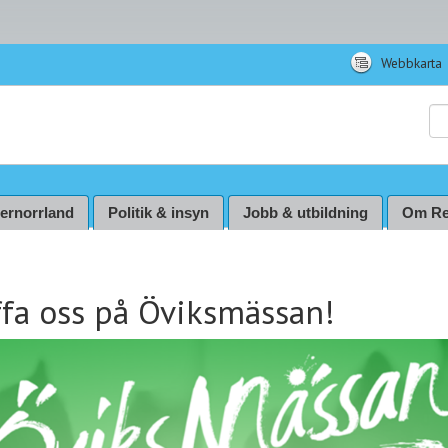
Webbkarta
Sö
ternorrland
Politik & insyn
Jobb & utbildning
Om Re
ffa oss på Öviksmässan!