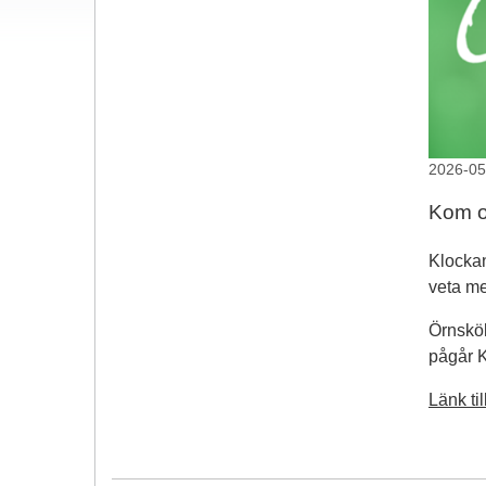
2026-05
Kom o
Klockan
veta me
Örnsköl
pågår K
Länk t