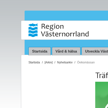
Startsida
Vård & hälsa
Utveckla Väs
D
Startsida
[Arkiv]
Nyhetsarkiv
Öviksmässan
u
Trä
ä
r
h
ä
r
: