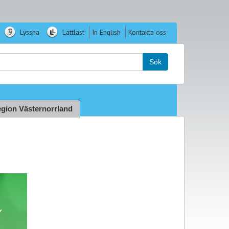
Lyssna
Lättläst
In English
Kontakta oss
k:
Sök
gion Västernorrland