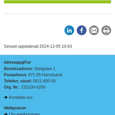
D
D
Tipsa
Sk
e
e
en
ut
l
l
vän
a
a
Senast uppdaterad 2024-12-05 10:43
p
p
Adressuppgifter
å
å
Besöksadress: 
Storgatan 1
L
F
Postadress
: 871 85 Härnösand
i
a
Telefon, växel: 
0611-800 00
n
c
Org. Nr:
232100-0206
k
e
e
b
Kontakta oss
d
o
I
o
Webbplatsen
n
k
Om webbplatsen