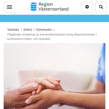
Inställninga
Sö
Meny
D
Startsida
[Arkiv]
Nyhetsarkiv
u
Pågående revidering av överenskommelsen kring läkarmedverkan i
kommunens hälso- och sjukvård
ä
r
h
ä
r
: