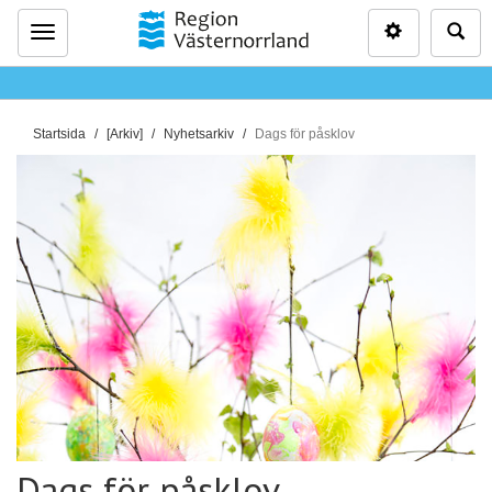
Inställninga
Sö
Meny
D
Startsida
[Arkiv]
Nyhetsarkiv
Dags för påsklov
u
ä
r
h
ä
r
:
Dags för påsklov