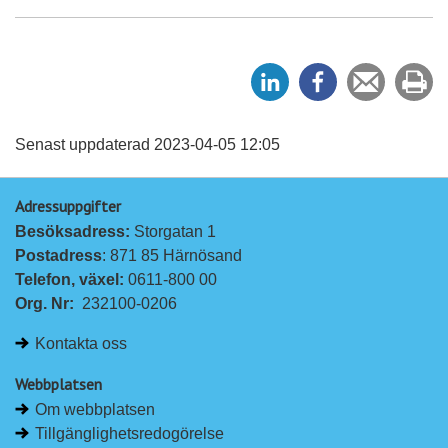
D
D
Tipsa
Sk
e
e
en
ut
l
l
vän
a
a
Senast uppdaterad 2023-04-05 12:05
p
p
Adressuppgifter
å
å
Besöksadress: 
Storgatan 1
L
F
Postadress
: 871 85 Härnösand
i
a
Telefon, växel: 
0611-800 00
n
c
Org. Nr:
232100-0206
k
e
e
b
Kontakta oss
d
o
I
o
Webbplatsen
n
k
Om webbplatsen
Tillgänglighetsredogörelse