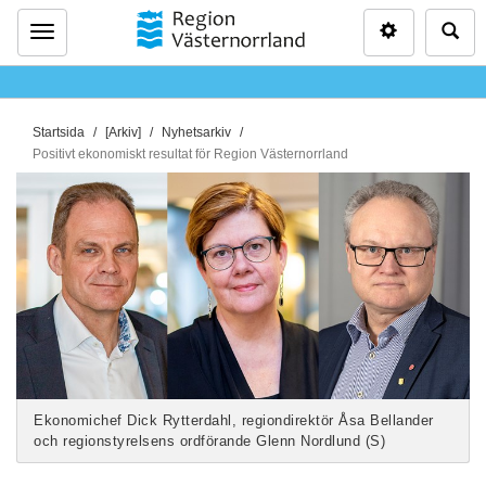
Inställninga
Sö
Meny
D
Startsida
[Arkiv]
Nyhetsarkiv
u
Positivt ekonomiskt resultat för Region Västernorrland
ä
r
h
ä
r
:
Ekonomichef Dick Rytterdahl, regiondirektör Åsa Bellander
och regionstyrelsens ordförande Glenn Nordlund (S)