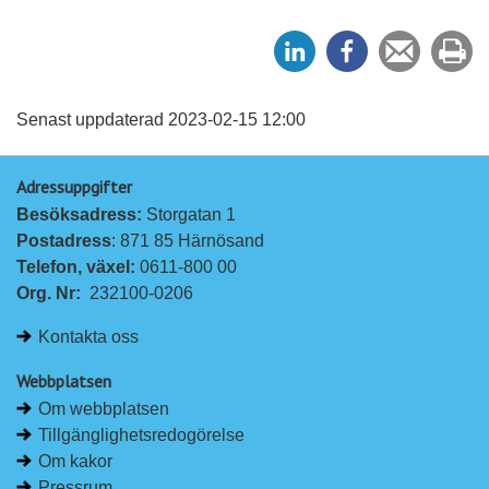
D
D
Tipsa
Sk
e
e
en
ut
l
l
vän
a
a
Senast uppdaterad 2023-02-15 12:00
p
p
Adressuppgifter
å
å
Besöksadress: 
Storgatan 1
L
F
Postadress
: 871 85 Härnösand
i
a
Telefon, växel: 
0611-800 00
n
c
Org. Nr:
232100-0206
k
e
e
b
Kontakta oss
d
o
I
o
Webbplatsen
n
k
Om webbplatsen
Tillgänglighetsredogörelse
Om kakor
Pressrum