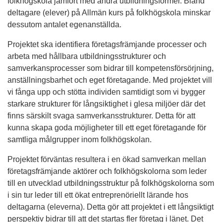
folkhögskola jämfört med andra utbildningsformer. Bland
deltagare (elever) på Allmän kurs på folkhögskola minskar
dessutom antalet egenanställda.
Projektet ska identifiera företagsfrämjande processer och
arbeta med hållbara utbildningsstrukturer och
samverkansprocesser som bidrar till kompetensförsörjning,
anställningsbarhet och eget företagande. Med projektet vill
vi fånga upp och stötta individen samtidigt som vi bygger
starkare strukturer för långsiktighet i glesa miljöer där det
finns särskilt svaga samverkansstrukturer. Detta för att
kunna skapa goda möjligheter till ett eget företagande för
samtliga målgrupper inom folkhögskolan.
Projektet förväntas resultera i en ökad samverkan mellan
företagsfrämjande aktörer och folkhögskolorna som leder
till en utvecklad utbildningsstruktur på folkhögskolorna som
i sin tur leder till ett ökat entreprenöriellt lärande hos
deltagarna (eleverna). Detta gör att projektet i ett långsiktigt
perspektiv bidrar till att det startas fler företag i länet. Det