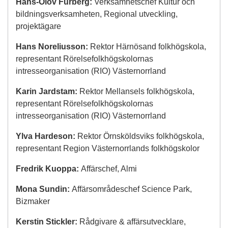
Hans-Olov Furberg:
Verksamhetschef Kultur och
bildningsverksamheten, Regional utveckling,
projektägare
Hans Noreliusson:
Rektor Härnösand folkhögskola,
representant Rörelsefolkhögskolornas
intresseorganisation (RIO) Västernorrland
Karin Jardstam:
Rektor Mellansels folkhögskola,
representant Rörelsefolkhögskolornas
intresseorganisation (RIO) Västernorrland
Ylva Hardeson:
Rektor Örnsköldsviks folkhögskola,
representant Region Västernorrlands folkhögskolor
Fredrik Kuoppa:
Affärschef, Almi
Mona Sundin:
Affärsområdeschef Science Park,
Bizmaker
Kerstin Stickler:
Rådgivare & affärsutvecklare,