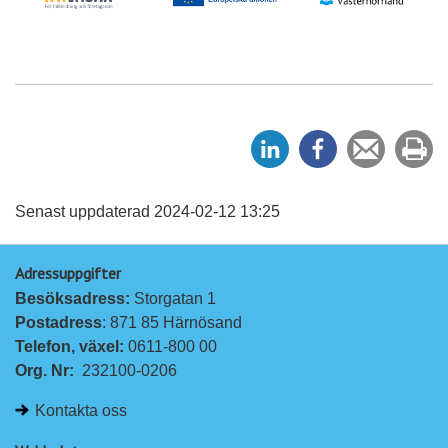
D
D
Tipsa
Sk
e
e
en
ut
l
l
vän
a
a
Senast uppdaterad 2024-02-12 13:25
p
p
Adressuppgifter
å
å
Besöksadress: 
Storgatan 1
L
F
Postadress
: 871 85 Härnösand
i
a
Telefon, växel: 
0611-800 00
n
c
Org. Nr:
232100-0206
k
e
e
b
Kontakta oss
d
o
I
o