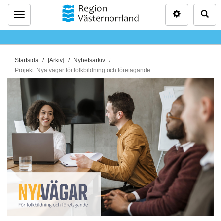
Inställninga
Sö
Meny
D
Startsida
[Arkiv]
Nyhetsarkiv
u
Projekt: Nya vägar för folkbildning och företagande
ä
r
h
ä
r
: