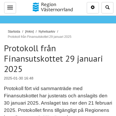
Inställninga
Sö
Meny
D
Startsida
[Arkiv]
Nyhetsarkiv
u
Protokoll från Finansutskottet 29 januari 2025
ä
Protokoll från
r
Finansutskottet 29 januari
h
ä
2025
r
:
2025-01-30 16:48
Protokoll fört vid sammanträde med
Finansutskottet har justerats och anslagits den
30 januari 2025. Anslaget tas ner den 21 februari
2025. Protokollet finns tillgängligt på Regionens