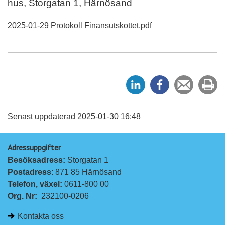
hus, Storgatan 1, Härnösand
2025-01-29 Protokoll Finansutskottet.pdf
D
D
Tipsa
Sk
e
e
en
ut
l
l
vän
a
a
Senast uppdaterad 2025-01-30 16:48
p
p
Adressuppgifter
å
å
Besöksadress: 
Storgatan 1
L
F
Postadress
: 871 85 Härnösand
i
a
Telefon, växel: 
0611-800 00
n
c
Org. Nr:
232100-0206
k
e
e
b
Kontakta oss
d
o