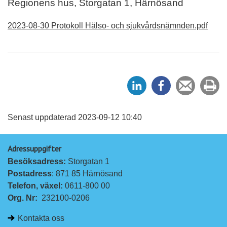
Regionens hus, Storgatan 1, Härnösand
2023-08-30 Protokoll Hälso- och sjukvårdsnämnden.pdf
D
D
Tipsa
Sk
e
e
en
ut
l
l
vän
a
a
Senast uppdaterad 2023-09-12 10:40
p
p
Adressuppgifter
å
å
Besöksadress: 
Storgatan 1
L
F
Postadress
: 871 85 Härnösand
i
a
Telefon, växel: 
0611-800 00
n
c
Org. Nr:
232100-0206
k
e
e
b
Kontakta oss
d
o