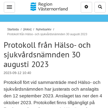
Inställninga
Sö
Meny
D
Startsida
[Arkiv]
Nyhetsarkiv
u
Protokoll från Hälso- och sjukvårdsnämnden 30 augusti 2023
ä
Protokoll från Hälso- och
r
sjukvårdsnämnden 30
h
ä
augusti 2023
r
:
2023-09-12 10:40
Protokoll fört vid sammanträde med Hälso- och
sjukvårdsnämnden har justerats och anslagits
den 12 september 2023. Anslaget tas ner den 4
oktober 2023. Protokollet finns tillgängligt på