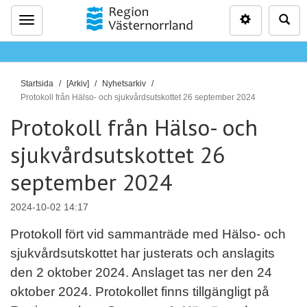
Inställninga
Sö
Meny
D
Startsida
[Arkiv]
Nyhetsarkiv
u
Protokoll från Hälso- och sjukvårdsutskottet 26 september 2024
ä
Protokoll från Hälso- och
r
sjukvårdsutskottet 26
h
ä
september 2024
r
:
2024-10-02 14:17
Protokoll fört vid sammanträde med Hälso- och
sjukvårdsutskottet har justerats och anslagits
den 2 oktober 2024. Anslaget tas ner den 24
oktober 2024. Protokollet finns tillgängligt på