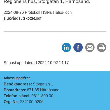
Regionens hus, Storgatan 1, Härnösand.
2024-09-26 Protokoll HSNs Hälso- och
sjukvårdsutskottet.pdf
D
D
Tipsa
Sk
e
e
en
ut
l
l
vän
a
a
Senast uppdaterad 2024-10-02 14:17
p
p
Adressuppgifter
å
å
Besöksadress: 
Storgatan 1
L
F
Postadress
: 871 85 Härnösand
i
a
Telefon, växel: 
0611-800 00
n
c
Org. Nr:
232100-0206
k
e
e
b