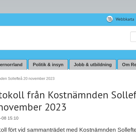
Webbkarta
Sö
ternorrland
Politik & insyn
Jobb & utbildning
Om Re
nden Sollefteå 20 november 2023
tokoll från Kostnämnden Solle
november 2023
-08 15:10
koll fört vid sammanträdet med Kostnämnden Solleft