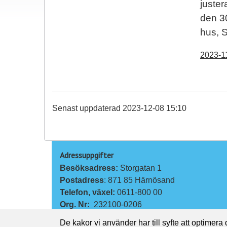
juster
den 30
hus, 
2023-1
Senast uppdaterad 2023-12-08 15:10
Adressuppgifter
Besöksadress: 
Storgatan 1
Postadress
: 871 85 Härnösand
Telefon, växel: 
0611-800 00
Org. Nr:
232100-0206
De kakor vi använder har till syfte att optimera
Kontakta oss