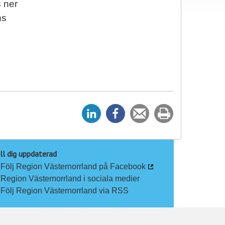
 ner
ns
D
D
Tipsa
Skriv
e
e
en
ut
l
l
vän
a
a
ll dig uppdaterad
Följ Region Västernorrland på Facebook
p
p
Region Västernorrland i sociala medier
å
å
Följ Region Västernorrland via RSS
L
F
i
a
n
c