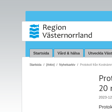
Startsida
Vård & hälsa
Utveckla Väs
D
Startsida
[Arkiv]
Nyhetsarkiv
Protokoll från Kostnäm
u
Pro
ä
r
20 
h
ä
2023-12
r
:
Proto