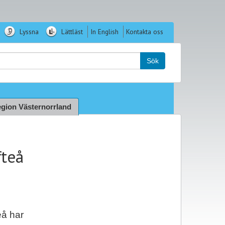
Lyssna
Lättläst
In English
Kontakta oss
k:
Sök
gion Västernorrland
fteå
eå har