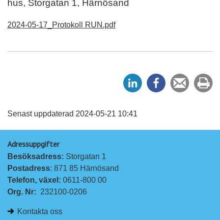
hus, Storgatan 1, Härnösand
2024-05-17_Protokoll RUN.pdf
D
D
Tipsa
Sk
e
e
en
ut
l
l
vän
a
a
Senast uppdaterad 2024-05-21 10:41
p
p
Adressuppgifter
å
å
Besöksadress: 
Storgatan 1
L
F
Postadress
: 871 85 Härnösand
i
a
Telefon, växel: 
0611-800 00
n
c
Org. Nr:
232100-0206
k
e
e
b
Kontakta oss
d
o