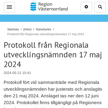
Inställninga
Sö
Meny
D
Startsida
[Arkiv]
Nyhetsarkiv
u
Protokoll från Regionala utvecklingsnämnden 17 maj 2024
ä
Protokoll från Regionala
r
utvecklingsnämnden 17 maj
h
ä
2024
r
:
2024-05-21 10:41
Protokoll fört vid sammanträde med Regionala
utvecklingsnämnden har justerats och anslagits
den 21 maj 2024. Anslaget tas ner den 12 juni
2024. Protokollet finns tillgängligt på Regionens