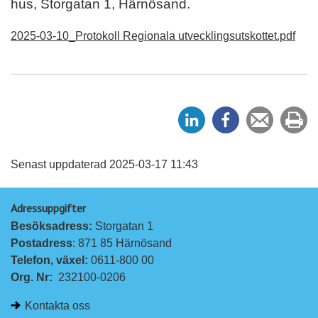
hus, Storgatan 1, Härnösand.
2025-03-10_Protokoll Regionala utvecklingsutskottet.pdf
D
D
Tipsa
Sk
e
e
en
ut
l
l
vän
a
a
Senast uppdaterad 2025-03-17 11:43
p
p
Adressuppgifter
å
å
Besöksadress: 
Storgatan 1
L
F
Postadress
: 871 85 Härnösand
i
a
Telefon, växel: 
0611-800 00
n
c
Org. Nr:
232100-0206
k
e
e
b
Kontakta oss
d
o