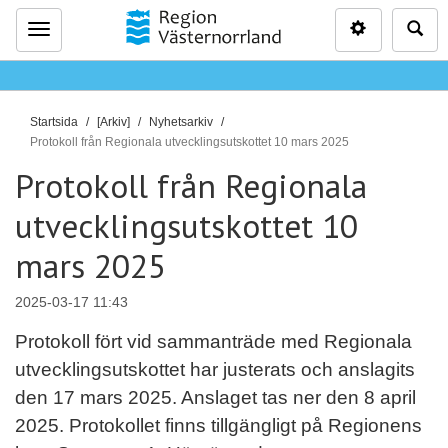
Inställninga
Sö
Meny
D
Startsida
[Arkiv]
Nyhetsarkiv
u
Protokoll från Regionala utvecklingsutskottet 10 mars 2025
ä
Protokoll från Regionala
r
utvecklingsutskottet 10
h
ä
mars 2025
r
:
2025-03-17 11:43
Protokoll fört vid sammanträde med Regionala
utvecklingsutskottet har justerats och anslagits
den 17 mars 2025. Anslaget tas ner den 8 april
2025. Protokollet finns tillgängligt på Regionens