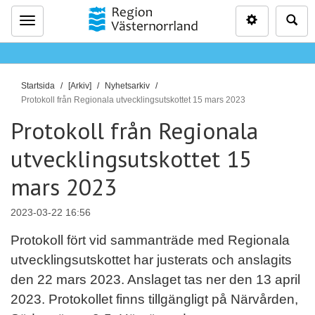
Inställninga
Sö
Meny
D
Startsida
[Arkiv]
Nyhetsarkiv
u
Protokoll från Regionala utvecklingsutskottet 15 mars 2023
ä
Protokoll från Regionala
r
utvecklingsutskottet 15
h
ä
mars 2023
r
:
2023-03-22 16:56
Protokoll fört vid sammanträde med Regionala
utvecklingsutskottet har justerats och anslagits
den 22 mars 2023. Anslaget tas ner den 13 april
2023. Protokollet finns tillgängligt på Närvården,