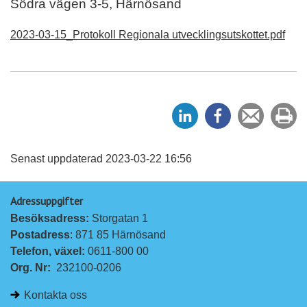
Södra vägen 3-5, Härnösand
2023-03-15_Protokoll Regionala utvecklingsutskottet.pdf
D
D
Tipsa
Sk
e
e
en
ut
l
l
vän
a
a
Senast uppdaterad 2023-03-22 16:56
p
p
Adressuppgifter
å
å
Besöksadress: 
Storgatan 1
L
F
Postadress
: 871 85 Härnösand
i
a
Telefon, växel: 
0611-800 00
n
c
Org. Nr:
232100-0206
k
e
e
b
Kontakta oss
d
o