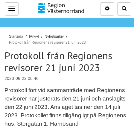
Inställninga
Sö
Meny
D
Startsida
[Arkiv]
Nyhetsarkiv
u
Protokoll från Regionens revisorer 21 juni 2023
ä
Protokoll från Regionens
r
revisorer 21 juni 2023
h
ä
r
2023-06-22 08:46
:
Protokoll fört vid sammanträde med Regionens
revisorer har justerats den 21 juni och anslagits
den 22 juni 2023. Anslaget tas ner den 14 juli
2023. Protokollet finns tillgängligt på Regionens
hus, Storgatan 1, Härnösand