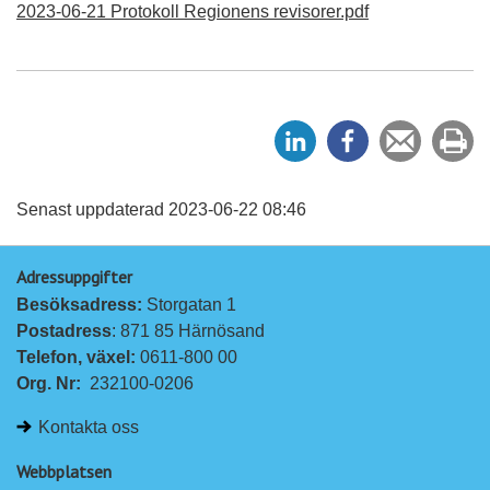
2023-06-21 Protokoll Regionens revisorer.pdf
D
D
Tipsa
Sk
e
e
en
ut
l
l
vän
a
a
Senast uppdaterad 2023-06-22 08:46
p
p
Adressuppgifter
å
å
Besöksadress: 
Storgatan 1
L
F
Postadress
: 871 85 Härnösand
i
a
Telefon, växel: 
0611-800 00
n
c
Org. Nr:
232100-0206
k
e
e
b
Kontakta oss
d
o
I
o
Webbplatsen