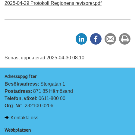
2025-04-29 Protokoll Regionens revisorer.pdf
D
D
Tipsa
Sk
e
e
en
ut
l
l
vän
a
a
Senast uppdaterad 2025-04-30 08:10
p
p
Adressuppgifter
å
å
Besöksadress: 
Storgatan 1
L
F
Postadress
: 871 85 Härnösand
i
a
Telefon, växel: 
0611-800 00
n
c
Org. Nr:
232100-0206
k
e
e
b
Kontakta oss
d
o
I
o
Webbplatsen