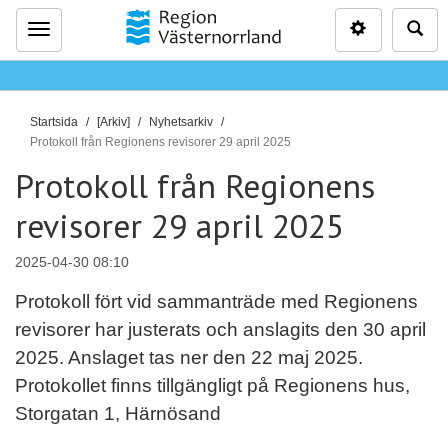
Inställninga
Sö
Meny
D
Startsida
[Arkiv]
Nyhetsarkiv
u
Protokoll från Regionens revisorer 29 april 2025
ä
Protokoll från Regionens
r
revisorer 29 april 2025
h
ä
r
2025-04-30 08:10
:
Protokoll fört vid sammanträde med Regionens
revisorer har justerats och anslagits den 30 april
2025. Anslaget tas ner den 22 maj 2025.
Protokollet finns tillgängligt på Regionens hus,
Storgatan 1, Härnösand