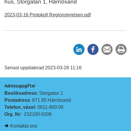
hus, Storgatan 1, Härnösand
2023-03-16 Protokoll Regionstyrelsen.pdf
D
D
Tipsa
Sk
e
e
en
ut
l
l
vän
a
a
Senast uppdaterad 2023-03-28 11:16
p
p
Adressuppgifter
å
å
Besöksadress: 
Storgatan 1
L
F
Postadress
: 871 85 Härnösand
i
a
Telefon, växel: 
0611-800 00
n
c
Org. Nr:
232100-0206
k
e
e
b
Kontakta oss
d
o