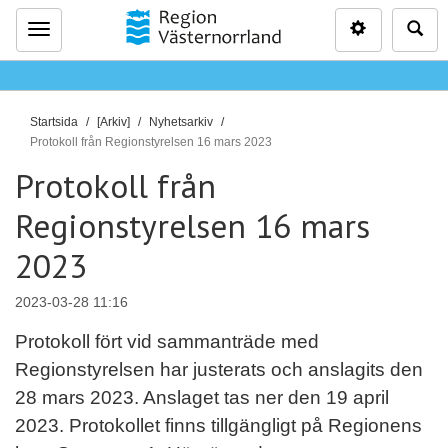
Inställninga
Sö
Meny
D
Startsida
[Arkiv]
Nyhetsarkiv
u
Protokoll från Regionstyrelsen 16 mars 2023
ä
Protokoll från
r
Regionstyrelsen 16 mars
h
ä
2023
r
:
2023-03-28 11:16
Protokoll fört vid sammanträde med
Regionstyrelsen har justerats och anslagits den
28 mars 2023. Anslaget tas ner den 19 april
2023. Protokollet finns tillgängligt på Regionens