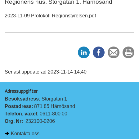
Regionens hus, Storgatan 1, Härnösand
2023-11-09 Protokoll Regionstyrelsen.pdf
D
D
Tipsa
Sk
e
e
en
ut
l
l
vän
a
a
Senast uppdaterad 2023-11-14 14:40
p
p
Adressuppgifter
å
å
Besöksadress: 
Storgatan 1
L
F
Postadress
: 871 85 Härnösand
i
a
Telefon, växel: 
0611-800 00
n
c
Org. Nr:
232100-0206
k
e
e
b
Kontakta oss
d
o