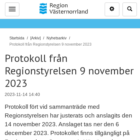
Inställninga
Sö
Meny
D
Startsida
[Arkiv]
Nyhetsarkiv
u
Protokoll från Regionstyrelsen 9 november 2023
ä
Protokoll från
r
Regionstyrelsen 9 november
h
ä
2023
r
:
2023-11-14 14:40
Protokoll fört vid sammanträde med
Regionstyrelsen har justerats och anslagits den
14 november 2023. Anslaget tas ner den 6
december 2023. Protokollet finns tillgängligt på