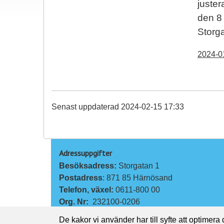
juster
den 8 
Storg
2024-0
Senast uppdaterad 2024-02-15 17:33
Adressuppgifter
Besöksadress: 
Storgatan 1
Postadress
: 871 85 Härnösand
Telefon, växel: 
0611-800 00
Org. Nr:
232100-0206
De kakor vi använder har till syfte att optimera
Kontakta oss