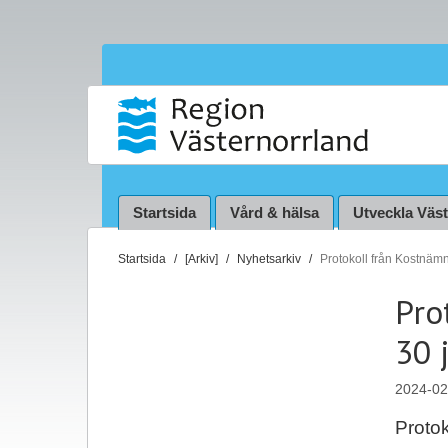
Startsida
Vård & hälsa
Utveckla Väs
D
Startsida
[Arkiv]
Nyhetsarkiv
Protokoll från Kostnäm
u
Pro
ä
r
30 
h
ä
2024-02
r
:
Proto