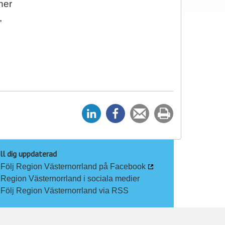
ner
,
D
D
Tipsa
Skriv
e
e
en
ut
l
l
vän
a
a
ll dig uppdaterad
Följ Region Västernorrland på Facebook
p
p
Region Västernorrland i sociala medier
å
å
Följ Region Västernorrland via RSS
L
F
i
a
n
c