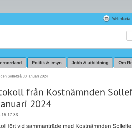
Webbkarta
Sö
ternorrland
Politik & insyn
Jobb & utbildning
Om Re
nden Sollefteå 30 januari 2024
tokoll från Kostnämnden Solle
januari 2024
-15 17:33
koll fört vid sammanträde med Kostnämnden Sollefte