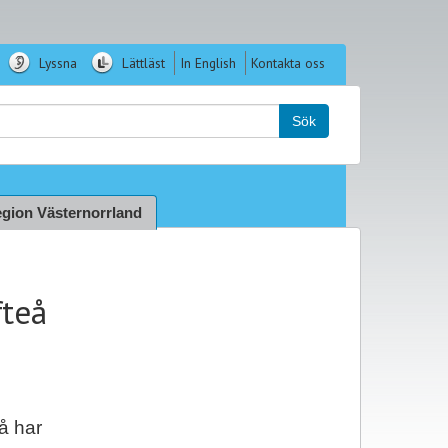
Lyssna
Lättläst
In English
Kontakta oss
k:
Sök
gion Västernorrland
fteå
å har