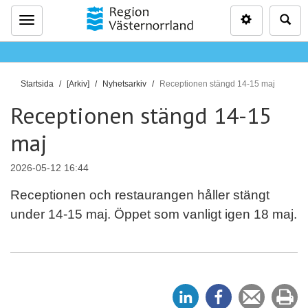
Inställninga
Sö
Meny
D
Startsida
[Arkiv]
Nyhetsarkiv
Receptionen stängd 14-15 maj
u
Receptionen stängd 14-15
ä
r
maj
h
ä
2026-05-12 16:44
r
Receptionen och restaurangen håller stängt
:
under 14-15 maj. Öppet som vanligt igen 18 maj.
D
D
Tipsa
Sk
e
e
en
ut