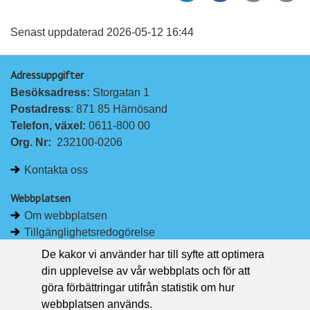
l
l
vän
a
a
Senast uppdaterad 2026-05-12 16:44
p
p
Adressuppgifter
å
å
Besöksadress: 
Storgatan 1
L
F
Postadress
: 871 85 Härnösand
i
a
Telefon, växel: 
0611-800 00
n
c
Org. Nr:
232100-0206
k
e
e
b
Kontakta oss
d
o
I
o
Webbplatsen
n
k
Om webbplatsen
Tillgänglighetsredogörelse
Om kakor
De kakor vi använder har till syfte att optimera
Pressrum
din upplevelse av vår webbplats och för att
göra förbättringar utifrån statistik om hur
Håll dig uppdaterad
webbplatsen används.