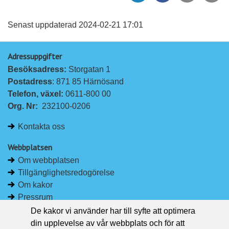
l
l
vän
a
a
Senast uppdaterad 2024-02-21 17:01
p
p
Adressuppgifter
å
å
Besöksadress: 
Storgatan 1
L
F
Postadress
: 871 85 Härnösand
i
a
Telefon, växel: 
0611-800 00
n
c
Org. Nr:
232100-0206
k
e
e
b
Kontakta oss
d
o
I
o
Webbplatsen
n
k
Om webbplatsen
Tillgänglighetsredogörelse
Om kakor
Pressrum
De kakor vi använder har till syfte att optimera
Håll dig uppdaterad
din upplevelse av vår webbplats och för att