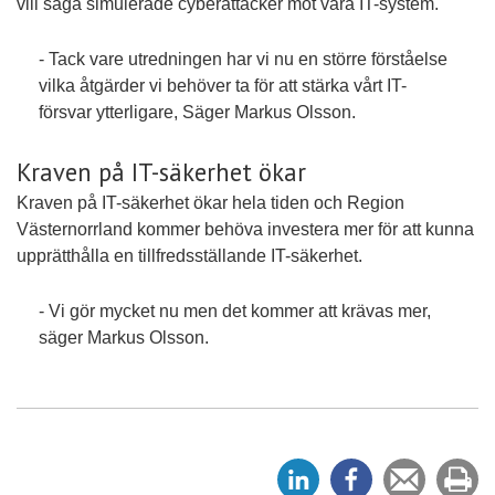
vill säga simulerade cyberattacker mot våra IT-system.
- Tack vare utredningen har vi nu en större förståelse
vilka åtgärder vi behöver ta för att stärka vårt IT-
försvar ytterligare, Säger Markus Olsson.
Kraven på IT-säkerhet ökar
Kraven på IT-säkerhet ökar hela tiden och Region
Västernorrland kommer behöva investera mer för att kunna
upprätthålla en tillfredsställande IT-säkerhet.
- Vi gör mycket nu men det kommer att krävas mer,
säger Markus Olsson.
D
D
Tipsa
Sk
e
e
en
ut