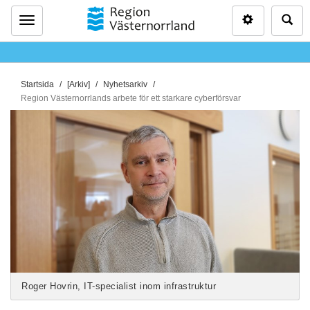
Inställninga
Sö
Meny
D
Startsida
[Arkiv]
Nyhetsarkiv
u
Region Västernorrlands arbete för ett starkare cyberförsvar
ä
r
h
ä
r
:
Roger Hovrin, IT-specialist inom infrastruktur