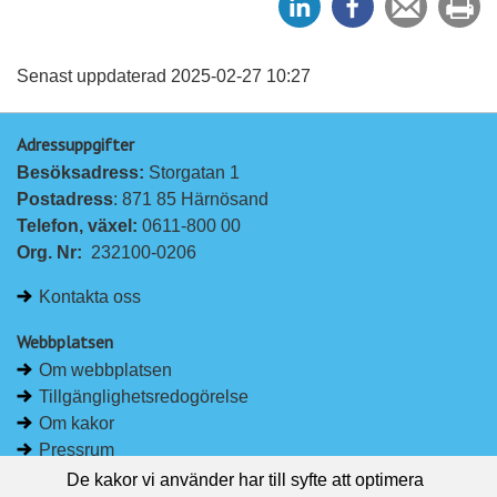
e
e
en
ut
l
l
vän
a
a
Senast uppdaterad 2025-02-27 10:27
p
p
Adressuppgifter
å
å
Besöksadress: 
Storgatan 1
L
F
Postadress
: 871 85 Härnösand
i
a
Telefon, växel: 
0611-800 00
n
c
Org. Nr:
232100-0206
k
e
e
b
Kontakta oss
d
o
I
o
Webbplatsen
n
k
Om webbplatsen
Tillgänglighetsredogörelse
Om kakor
Pressrum
De kakor vi använder har till syfte att optimera
Håll dig uppdaterad