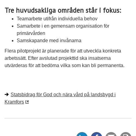
Tre huvudsakliga områden
står i fokus:
Teamarbete utifrån individuella behov
Samarbete i en gemensam organisation för
primärvården
Samskapande med invånarna
Flera pilotprojekt är planerade för att utveckla konkreta
arbetssätt. Efter avslutad projekttid ska insatserna
utvärderas för att bedöma vilka som kan bli permanenta.
Statsbidrag för God och nära vård på landsbygd i
Kramfors
D
D
Tipsa
Sk