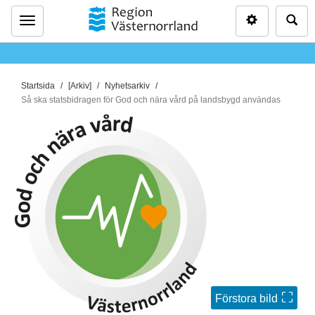
Inställninga
Sö
Meny
D
Startsida
[Arkiv]
Nyhetsarkiv
u
Så ska statsbidragen för God och nära vård på landsbygd användas
ä
r
h
ä
r
:
Förstora bild