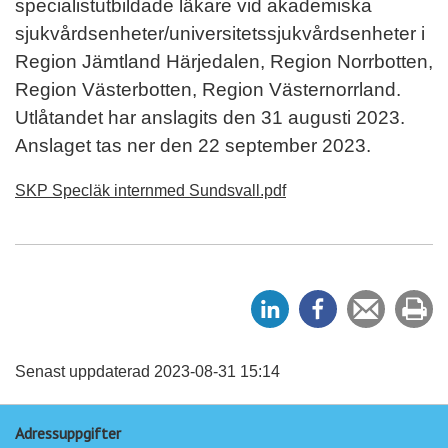
specialistutbildade läkare vid akademiska
sjukvårdsenheter/universitetssjukvårdsenheter i
Region Jämtland Härjedalen, Region Norrbotten,
Region Västerbotten, Region Västernorrland.
Utlåtandet har anslagits den 31 augusti 2023.
Anslaget tas ner den 22 september 2023.
SKP Specläk internmed Sundsvall.pdf
D
D
Tipsa
Sk
e
e
en
ut
l
l
vän
a
a
Senast uppdaterad 2023-08-31 15:14
p
p
Adressuppgifter
å
å