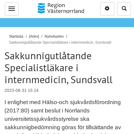
Inställninga
Sö
Meny
D
Startsida
[Arkiv]
Nyhetsarkiv
u
Sakkunnigutlåtande Specialistläkare i internmedicin, Sundsvall
ä
Sakkunnigutlåtande
r
Specialistläkare i
h
ä
internmedicin, Sundsvall
r
:
2023-08-31 15:14
I enlighet med Hälso-och sjukvårdsförordning
(2017:80) samt beslut i Norrlands
universitetssjukvårdsstyrelse ska
sakkunnigbedömning göras för tillsättande av