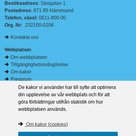
Besöksadress: 
Storgatan 1
L
F
Postadress
: 871 85 Härnösand
i
a
Telefon, växel: 
0611-800 00
n
c
Org. Nr:
232100-0206
k
e
e
b
Kontakta oss
d
o
I
o
Webbplatsen
n
k
Om webbplatsen
Tillgänglighetsredogörelse
Om kakor
Pressrum
De kakor vi använder har till syfte att optimera
Håll dig uppdaterad
din upplevelse av vår webbplats och för att
Följ Region Västernorrland på Facebook
göra förbättringar utifrån statistik om hur
Region Västernorrland i sociala medier
webbplatsen används.
Följ Region Västernorrland via RSS
Om kakor (cookies)