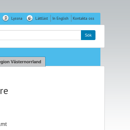
Lyssna
Lättläst
In English
Kontakta oss
k:
Sök
gion Västernorrland
re
amt