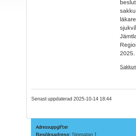
beslut
sakkun
läkar
sjukvå
Jämtl
Region
2025.
Sakkuni
Senast uppdaterad 2025-10-14 18:44
Adressuppgifter
Besöksadress: 
Storgatan 1