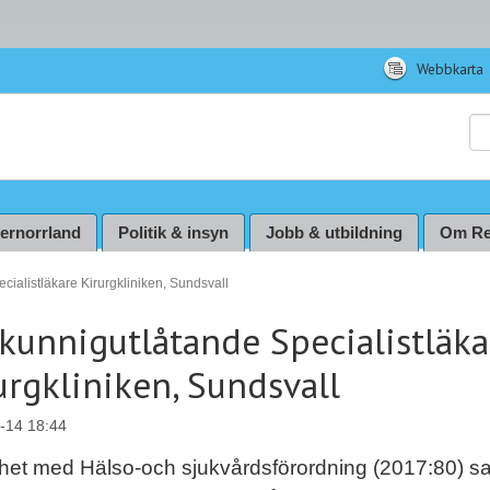
Webbkarta
Sö
ternorrland
Politik & insyn
Jobb & utbildning
Om Re
ialistläkare Kirurgkliniken, Sundsvall
kunnigutlåtande Specialistläka
urgkliniken, Sundsvall
-14 18:44
ighet med Hälso-och sjukvårdsförordning (2017:80) s