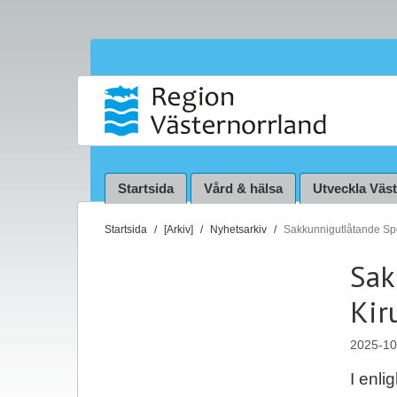
Startsida
Vård & hälsa
Utveckla Väs
D
Startsida
[Arkiv]
Nyhetsarkiv
Sakkunnigutlåtande Spec
u
Sak
ä
r
Kir
h
ä
2025-10
r
:
I enl