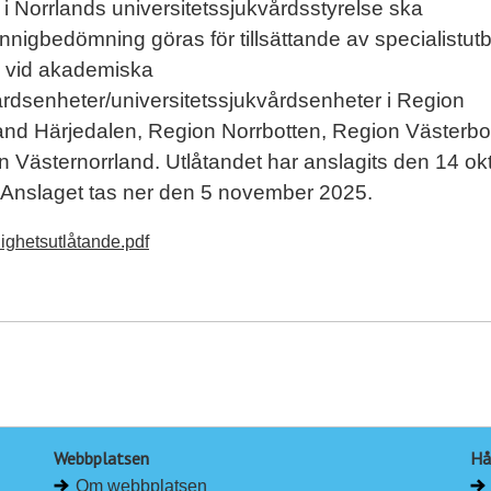
 i Norrlands universitetssjukvårdsstyrelse ska
nigbedömning göras för tillsättande av specialistut
e vid akademiska
rdsenheter/universitetssjukvårdsenheter i Region
and Härjedalen, Region Norrbotten, Region Västerbo
 Västernorrland. Utlåtandet har anslagits den 14 ok
 Anslaget tas ner den 5 november 2025.
ghetsutlåtande.pdf
Webbplatsen
Hå
Om webbplatsen