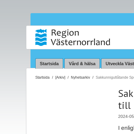
Startsida
Vård & hälsa
Utveckla Väs
D
Startsida
[Arkiv]
Nyhetsarkiv
Sakkunnigutlåtande Spe
u
Sak
ä
r
til
h
ä
2024-05
r
:
I enl