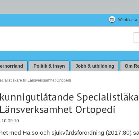
Webbkarta
Sö
ternorrland
Politik & insyn
Jobb & utbildning
Om Re
cialistläkare till Länsverksamhet Ortopedi
kunnigutlåtande Specialistläka
l Länsverksamhet Ortopedi
-10 09:10
ighet med Hälso-och sjukvårdsförordning (2017:80) s