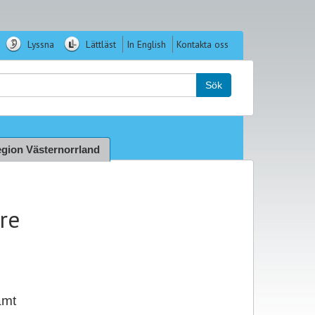
Lyssna
Lättläst
In English
Kontakta oss
k:
Sök
gion Västernorrland
re
amt