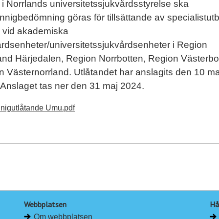
 i Norrlands universitetssjukvårdsstyrelse ska
nigbedömning göras för tillsättande av specialistut
e vid akademiska
rdsenheter/universitetssjukvårdsenheter i Region
and Härjedalen, Region Norrbotten, Region Västerbo
 Västernorrland. Utlåtandet har anslagits den 10 ma
 Anslaget tas ner den 31 maj 2024.
nigutlåtande Umu.pdf
Webbplatsen
Hå
Om webbplatsen