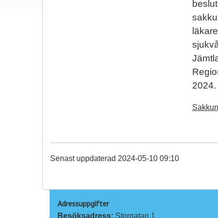
beslut
sakkun
läkar
sjukvå
Jämtl
Region
2024.
Sakkun
Senast uppdaterad 2024-05-10 09:10
Adressuppgifter
Besöksadress: 
Storgatan 1