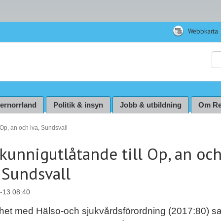
Webbkarta
Sö
ternorrland
Politik & insyn
Jobb & utbildning
Om Re
 Op, an och iva, Sundsvall
kunnigutlåtande till Op, an oc
, Sundsvall
-13 08:40
ighet med Hälso-och sjukvårdsförordning (2017:80) s