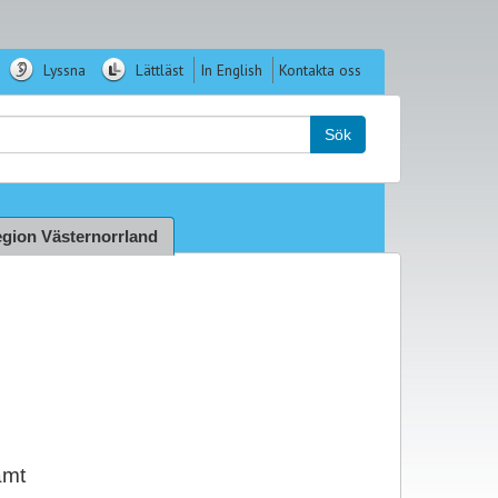
Lyssna
Lättläst
In English
Kontakta oss
k:
Sök
gion Västernorrland
h
amt