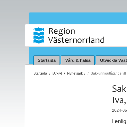
Startsida
Vård & hälsa
Utveckla Väs
D
Startsida
[Arkiv]
Nyhetsarkiv
Sakkunnigutlåtande till
u
Sak
ä
r
iva
h
ä
2024-05
r
:
I enl