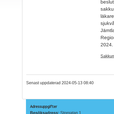
beslut
sakkun
läkar
sjukvå
Jämtl
Region
2024. 
Sakkunn
Senast uppdaterad 2024-05-13 08:40
Adressuppgifter
Besöksadress: 
Storgatan 1