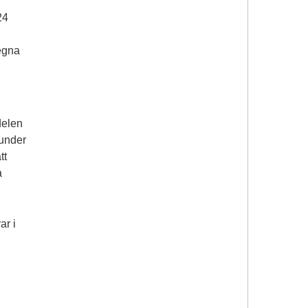
24
 egna
delen
 under
tt
a
ar i