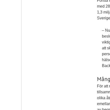
Första 
med 28 
1,3 mil
Sverig
– Nu
besl
vikt
att 
pers
häls
Back
Många
För att
tillsam
olika å
emellan
av beg