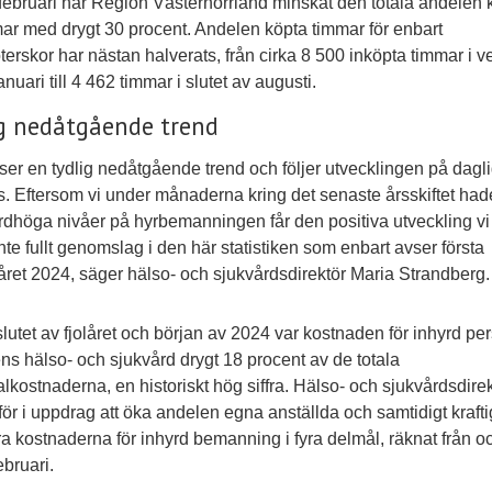
ebruari har Region Västernorrland minskat den totala andelen 
ar med drygt 30 procent. Andelen köpta timmar för enbart
terskor har nästan halverats, från cirka 8 500 inköpta timmar i 
nuari till 4 462 timmar i slutet av augusti.
g nedåtgående trend
 ser en tydlig nedåtgående trend och följer utvecklingen på dagl
s. Eftersom vi under månaderna kring det senaste årsskiftet had
rdhöga nivåer på hyrbemanningen får den positiva utveckling vi
inte fullt genomslag i den här statistiken som enbart avser första
året 2024, säger hälso- och sjukvårdsdirektör Maria Strandberg.
lutet av fjolåret och början av 2024 var kostnaden för inhyrd per
ns hälso- och sjukvård drygt 18 procent av de totala
lkostnaderna, en historiskt hög siffra. Hälso- och sjukvårdsdire
rför i uppdrag att öka andelen egna anställda och samtidigt krafti
a kostnaderna för inhyrd bemanning i fyra delmål, räknat från 
ebruari.