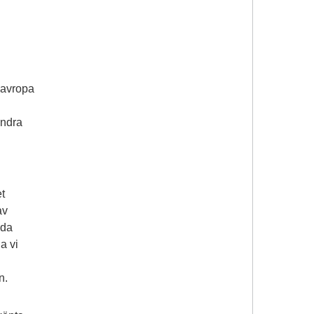
t avropa
andra
t
av
lda
a vi
n.