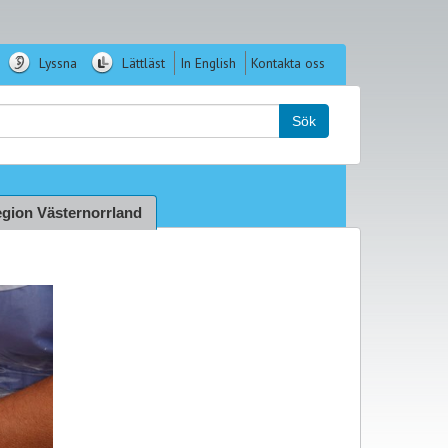
Lyssna
Lättläst
In English
Kontakta oss
k:
Sök
gion Västernorrland