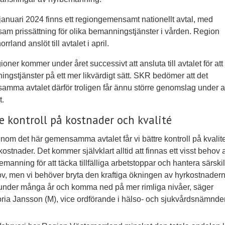
anuari 2024 finns ett regiongemensamt nationellt avtal, med
m prissättning för olika bemanningstjänster i vården. Region
rrland anslöt till avtalet i april.
gioner kommer under året successivt att ansluta till avtalet för at
ngstjänster på ett mer likvärdigt sätt. SKR bedömer att det
mma avtalet därför troligen får ännu större genomslag under 
t.
e kontroll på kostnader och kvalité
nom det här gemensamma avtalet får vi bättre kontroll på kvalite
kostnader. Det kommer självklart alltid att finnas ett visst behov 
emanning för att täcka tillfälliga arbetstoppar och hantera särski
v, men vi behöver bryta den kraftiga ökningen av hyrkostnadern
 under många år och komma ned på mer rimliga nivåer, säger
oria Jansson (M), vice ordförande i hälso- och sjukvårdsnämnde