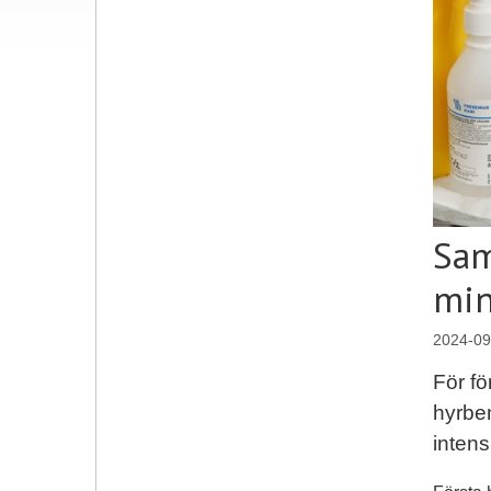
Sam
min
2024-09
För fö
hyrbem
intens