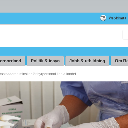
Webbkarta
Sö
ternorrland
Politik & insyn
Jobb & utbildning
Om Re
kostnaderna minskar för hyrpersonal i hela landet