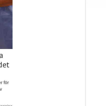
a
det
r för
av