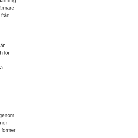
emanning
närmare
 från
 är
h för
ra
p genom
oner
a former