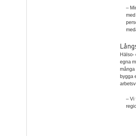
– Mi
med 
pers
meda
Långs
Hälso- 
egna me
många å
bygga e
arbetsvi
– Vi
regi