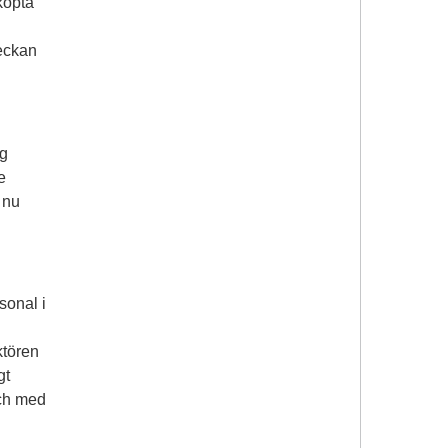
köpta
veckan
ig
e
 nu
sonal i
ktören
gt
och med