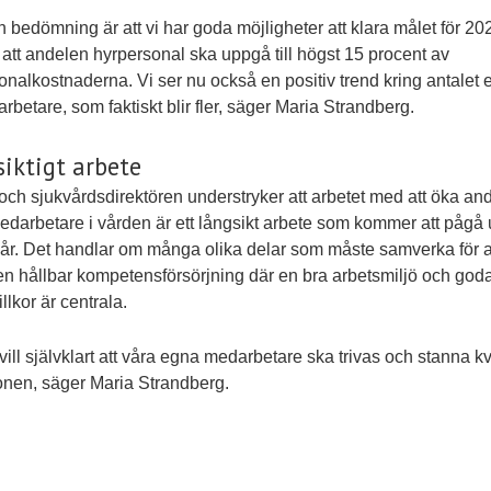
n bedömning är att vi har goda möjligheter att klara målet för 20
att andelen hyrpersonal ska uppgå till högst 15 procent av
onalkostnaderna. Vi ser nu också en positiv trend kring antalet
rbetare, som faktiskt blir fler, säger Maria Strandberg.
iktigt arbete
och sjukvårdsdirektören understryker att arbetet med att öka an
darbetare i vården är ett långsikt arbete som kommer att pågå
r. Det handlar om många olika delar som måste samverka för a
n hållbar kompetensförsörjning där en bra arbetsmiljö och god
llkor är centrala.
 vill självklart att våra egna medarbetare ska trivas och stanna kv
onen, säger Maria Strandberg.