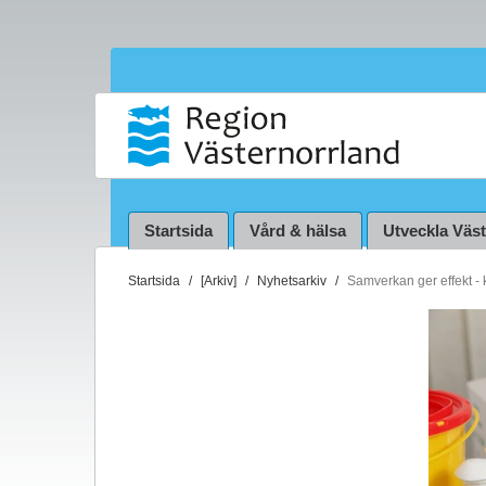
Startsida
Vård & hälsa
Utveckla Väs
D
Startsida
[Arkiv]
Nyhetsarkiv
Samverkan ger effekt - 
u
ä
r
h
ä
r
: