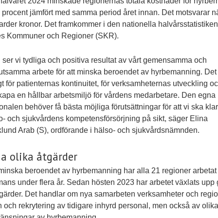
halvåret 2024 minskade regionernas totala kostnader för hyrb
procent jämfört med samma period året innan. Det motsvarar 
jarder kronor. Det framkommer i den nationella halvårsstatistiken
es Kommuner och Regioner (SKR).
 ser vi tydliga och positiva resultat av vårt gemensamma och
utsamma arbete för att minska beroendet av hyrbemanning. Det
igt för patienternas kontinuitet, för verksamheternas utveckling oc
skapa en hållbar arbetsmiljö för vårdens medarbetare. Den egna
onalen behöver få bästa möjliga förutsättningar för att vi ska kla
o- och sjukvårdens kompetensförsörjning på sikt, säger Elina
lund Arab (S), ordförande i hälso- och sjukvårdsnämnden.
 olika åtgärder
 minska beroendet av hyrbemanning har alla 21 regioner arbetat
mans under flera år. Sedan hösten 2023 har arbetet växlats up
tgärder. Det handlar om nya samarbeten verksamheter och regi
 och rekrytering av tidigare inhyrd personal, men också av olik
ränsningar av hyrbemanning.