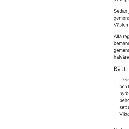
Sedan j
gemensa
Västerno
Alla re
bemanni
gemensa
halvåre
Bättr
– Ge
och 
hyrb
beho
sett
Vikt