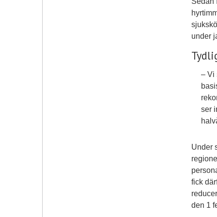
Sedan f
hyrtimm
sjukskö
under ja
Tydli
– Vi
basi
reko
ser 
halv
Under s
regione
persona
fick dä
reducer
den 1 f