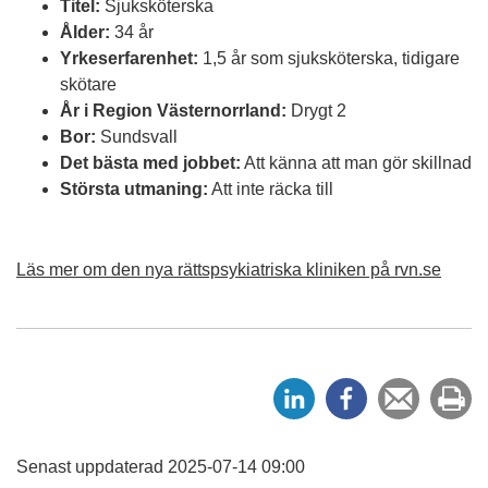
Titel:
Sjuksköterska
Ålder:
34 år
Yrkeserfarenhet:
1,5 år som sjuksköterska, tidigare
skötare
År i Region Västernorrland:
Drygt 2
Bor:
Sundsvall
Det bästa med jobbet:
Att känna att man gör skillnad
Största utmaning:
Att inte räcka till
Läs mer om den nya rättspsykiatriska kliniken på rvn.se
D
D
Tipsa
Sk
e
e
en
ut
l
l
vän
a
a
Senast uppdaterad 2025-07-14 09:00