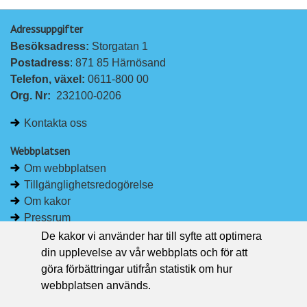
p
p
Adressuppgifter
å
å
Besöksadress: 
Storgatan 1
L
F
Postadress
: 871 85 Härnösand
i
a
Telefon, växel: 
0611-800 00
n
c
Org. Nr:
232100-0206
k
e
e
b
Kontakta oss
d
o
I
o
Webbplatsen
n
k
Om webbplatsen
Tillgänglighetsredogörelse
Om kakor
Pressrum
De kakor vi använder har till syfte att optimera
Håll dig uppdaterad
din upplevelse av vår webbplats och för att
Följ Region Västernorrland på Facebook
göra förbättringar utifrån statistik om hur
Region Västernorrland i sociala medier
webbplatsen används.
Följ Region Västernorrland via RSS