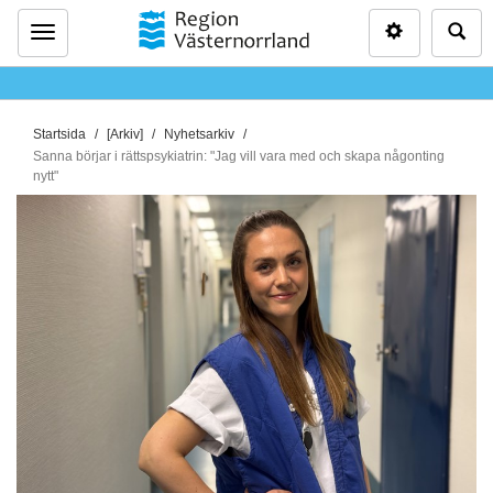
Inställninga
Sö
Meny
D
Startsida
[Arkiv]
Nyhetsarkiv
u
Sanna börjar i rättspsykiatrin: "Jag vill vara med och skapa någonting
nytt"
ä
r
h
ä
r
: