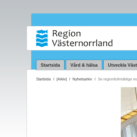
Startsida
Vård & hälsa
Utveckla Väs
D
Startsida
[Arkiv]
Nyhetsarkiv
Se regionfullmäktige vi
u
ä
r
h
ä
r
: