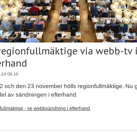
regionfullmäktige via webb-tv 
erhand
-24 08:10
2 och den 23 november hölls regionfullmäktige. Nu g
 del av sändningen i efterhand.
ullmäktige - se webbsändning i efterhand