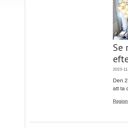
Se 
eft
2023-11
Den 2
att ta
Regionf