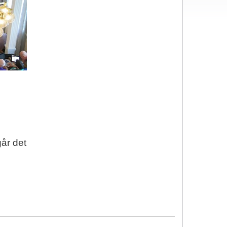
i
år det