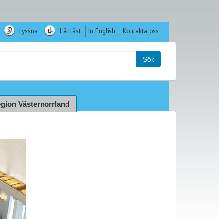
Lyssna
Lättläst
In English
Kontakta oss
k:
Sök
gion Västernorrland