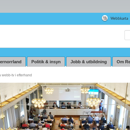
Webbkarta
Sö
ternorrland
Politik & insyn
Jobb & utbildning
Om Re
a webb-tv i efterhand