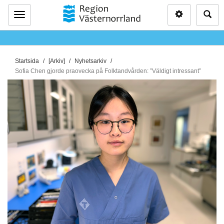
Inställninga
Sö
Meny
D
Startsida
[Arkiv]
Nyhetsarkiv
u
Sofia Chen gjorde praovecka på Folktandvården: ”Väldigt intressant”
ä
r
h
ä
r
: