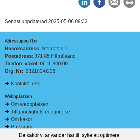
e
e
en
ut
l
l
vän
a
a
Senast uppdaterad 2025-05-06 09:32
p
p
Adressuppgifter
å
å
Besöksadress: 
Storgatan 1
L
F
Postadress
: 871 85 Härnösand
i
a
Telefon, växel: 
0611-800 00
n
c
Org. Nr:
232100-0206
k
e
e
b
Kontakta oss
d
o
I
o
Webbplatsen
n
k
Om webbplatsen
Tillgänglighetsredogörelse
Om kakor
Pressrum
De kakor vi använder har till syfte att optimera
Håll dig uppdaterad