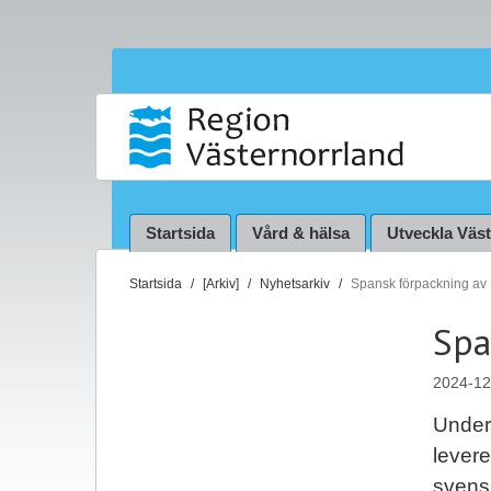
Startsida
Vård & hälsa
Utveckla Väs
D
Startsida
[Arkiv]
Nyhetsarkiv
Spansk förpackning av
u
Spa
ä
r
2024-12
h
ä
Under
r
lever
:
svens