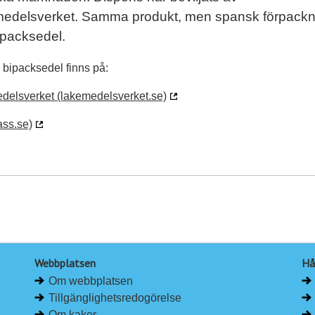
edelsverket. Samma produkt, men spansk förpackn
ipacksedel.
bipacksedel finns på:
delsverket (lakemedelsverket.se)
ass.se)
Webbplatsen
Hå
Om webbplatsen
Tillgänglighetsredogörelse
Om kakor