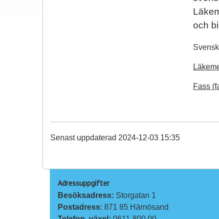
Läkem
och b
Svensk 
Läkeme
Fass (f
Senast uppdaterad 2024-12-03 15:35
Adressuppgifter
Besöksadress: 
Storgatan 1
Postadress
: 871 85 Härnösand
Telefon, växel: 
0611-800 00