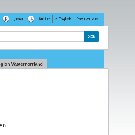
Lyssna
Lättläst
In English
Kontakta oss
k:
Sök
gion Västernorrland
den