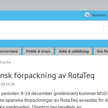
Webbkarta
Sö
ternorrland
Politik & insyn
Jobb & utbildning
Om Re
 RotaTeq
nsk förpackning av RotaTeq
-03 15:35
 perioden 9-19 december (preliminärt) kommer MSD
era spanska förpackningar av RotaTeq avsedda för 
ka marknaden. Dispens har beviljats av