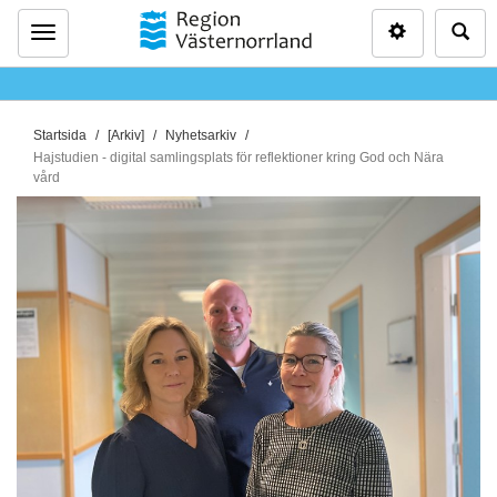
Inställninga
Sö
Meny
D
Startsida
[Arkiv]
Nyhetsarkiv
u
Hajstudien - digital samlingsplats för reflektioner kring God och Nära
vård
ä
r
h
ä
r
: