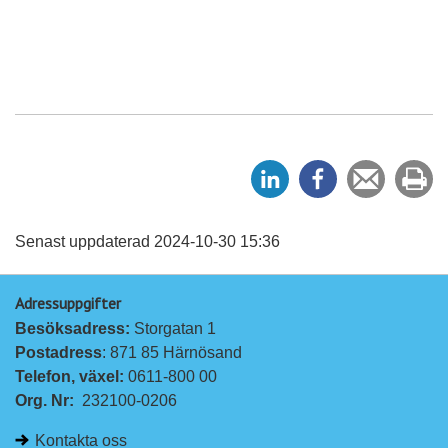
D
D
Tipsa
Sk
e
e
en
ut
l
l
vän
a
a
Senast uppdaterad 2024-10-30 15:36
p
p
Adressuppgifter
å
å
Besöksadress: 
Storgatan 1
L
F
Postadress
: 871 85 Härnösand
i
a
Telefon, växel: 
0611-800 00
n
c
Org. Nr:
232100-0206
k
e
e
b
Kontakta oss