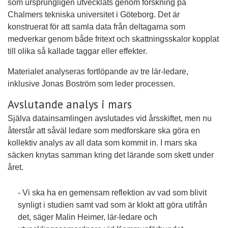
som ursprungligen utvecklats genom forskning på
Chalmers tekniska universitet i Göteborg. Det är
konstruerat för att samla data från deltagarna som
medverkar genom både fritext och skattningsskalor kopplat
till olika så kallade taggar eller effekter.
Materialet analyseras fortlöpande av tre lär-ledare,
i
nklusive Jonas Boström som leder processen
.
Avslutande analys i mars
Själva datainsamlingen avslutades v
id årsskiftet, men nu
återstår att såväl ledare som medforskare ska göra en
kollektiv analys av all data som kommit in.
I mars ska
säcken knytas samman kring det lärande som skett under
året.
- Vi ska ha en gemensam reflektion av vad som blivit
synligt i studien samt vad som är klokt att göra utifrån
det, säger Malin Heimer, lär-ledare och