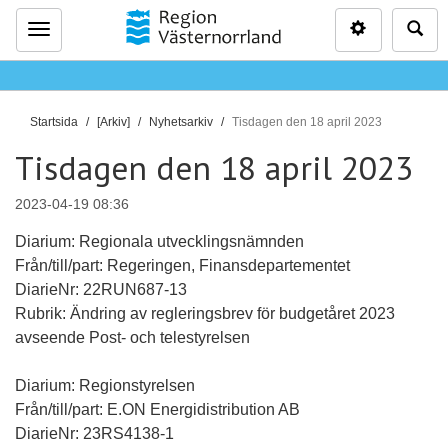
Inställninga
Sö
Meny
D
Startsida
[Arkiv]
Nyhetsarkiv
Tisdagen den 18 april 2023
u
Tisdagen den 18 april 2023
ä
r
2023-04-19 08:36
h
ä
Diarium: Regionala utvecklingsnämnden
r
Från/till/part: Regeringen, Finansdepartementet
:
DiarieNr: 22RUN687-13
Rubrik: Ändring av regleringsbrev för budgetåret 2023
avseende Post- och telestyrelsen
Diarium: Regionstyrelsen
Från/till/part: E.ON Energidistribution AB
DiarieNr: 23RS4138-1