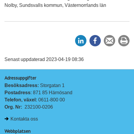
Nolby, Sundsvalls kommun, Västernorrlands län
D
D
Tipsa
Sk
e
e
en
ut
l
l
vän
a
a
Senast uppdaterad 2023-04-19 08:36
p
p
Adressuppgifter
å
å
Besöksadress: 
Storgatan 1
L
F
Postadress
: 871 85 Härnösand
i
a
Telefon, växel: 
0611-800 00
n
c
Org. Nr:
232100-0206
k
e
e
b
Kontakta oss
d
o
I
o
Webbplatsen