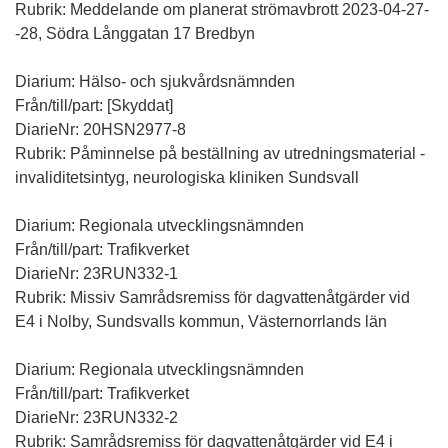
Rubrik: Meddelande om planerat strömavbrott 2023-04-27-
-28, Södra Långgatan 17 Bredbyn
Diarium: Hälso- och sjukvårdsnämnden
Från/till/part: [Skyddat]
DiarieNr: 20HSN2977-8
Rubrik: Påminnelse på beställning av utredningsmaterial -
invaliditetsintyg, neurologiska kliniken Sundsvall
Diarium: Regionala utvecklingsnämnden
Från/till/part: Trafikverket
DiarieNr: 23RUN332-1
Rubrik: Missiv Samrådsremiss för dagvattenåtgärder vid
E4 i Nolby, Sundsvalls kommun, Västernorrlands län
Diarium: Regionala utvecklingsnämnden
Från/till/part: Trafikverket
DiarieNr: 23RUN332-2
Rubrik: Samrådsremiss för dagvattenåtgärder vid E4 i