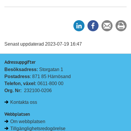
D
D
Tipsa
Sk
e
e
en
ut
l
l
vän
a
a
Senast uppdaterad 2023-07-19 16:47
p
p
Adressuppgifter
å
å
Besöksadress: 
Storgatan 1
L
F
Postadress
: 871 85 Härnösand
i
a
Telefon, växel: 
0611-800 00
n
c
Org. Nr:
232100-0206
k
e
e
b
Kontakta oss
d
o
I
o
Webbplatsen
n
k
Om webbplatsen
Tillgänglighetsredogörelse