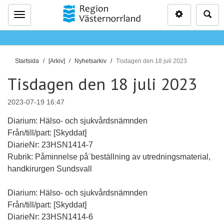
Inställninga
Sö
Meny
D
Startsida
[Arkiv]
Nyhetsarkiv
Tisdagen den 18 juli 2023
u
Tisdagen den 18 juli 2023
ä
r
2023-07-19 16:47
h
ä
Diarium: Hälso- och sjukvårdsnämnden
r
Från/till/part: [Skyddat]
:
DiarieNr: 23HSN1414-7
Rubrik: Påminnelse på¨beställning av utredningsmaterial,
handkirurgen Sundsvall
Diarium: Hälso- och sjukvårdsnämnden
Från/till/part: [Skyddat]
DiarieNr: 23HSN1414-6