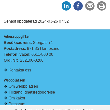
D
D
Tipsa
Sk
e
e
en
ut
l
l
vän
a
a
Senast uppdaterad 2024-03-26 07:52
p
p
Adressuppgifter
å
å
Besöksadress: 
Storgatan 1
L
F
Postadress
: 871 85 Härnösand
i
a
Telefon, växel: 
0611-800 00
n
c
Org. Nr:
232100-0206
k
e
e
b
Kontakta oss
d
o
I
o
Webbplatsen
n
k
Om webbplatsen
Tillgänglighetsredogörelse
Om kakor
Pressrum