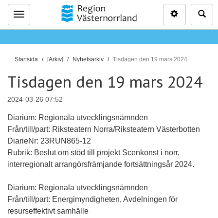
Inställninga
Sö
Meny
D
Startsida
[Arkiv]
Nyhetsarkiv
Tisdagen den 19 mars 2024
u
Tisdagen den 19 mars 2024
ä
r
2024-03-26 07:52
h
ä
Diarium: Regionala utvecklingsnämnden
r
Från/till/part: Riksteatern Norra/Riksteatern Västerbotten
:
DiarieNr: 23RUN865-12
Rubrik: Beslut om stöd till projekt Scenkonst i norr,
interregionalt arrangörsfrämjande fortsättningsår 2024.
Diarium: Regionala utvecklingsnämnden
Från/till/part: Energimyndigheten, Avdelningen för
resurseffektivt samhälle