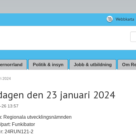
Webbkarta
Sö
ternorrland
Politik & insyn
Jobb & utbildning
Om Re
ri 2024
dagen den 23 januari 2024
-26 13:57
m: Regionala utvecklingsnämnden
l/part: Funkibator
Nr: 24RUN121-2