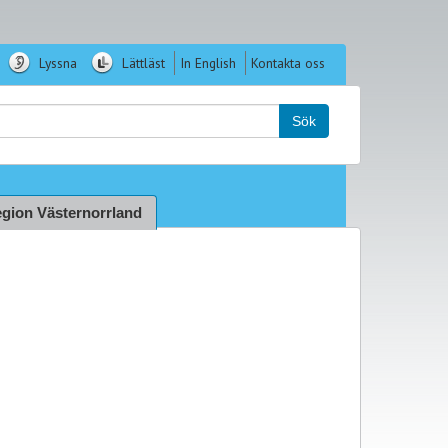
Lyssna
Lättläst
In English
Kontakta oss
k:
Sök
gion Västernorrland