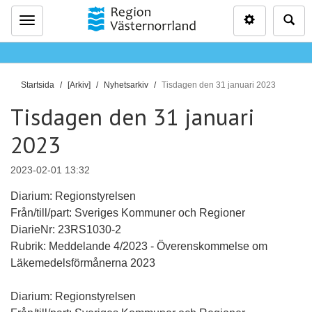
Inställninga
Sö
Meny
D
Startsida
[Arkiv]
Nyhetsarkiv
Tisdagen den 31 januari 2023
u
Tisdagen den 31 januari
ä
r
2023
h
ä
2023-02-01 13:32
r
Diarium: Regionstyrelsen
:
Från/till/part: Sveriges Kommuner och Regioner
DiarieNr: 23RS1030-2
Rubrik: Meddelande 4/2023 - Överenskommelse om
Läkemedelsförmånerna 2023
Diarium: Regionstyrelsen