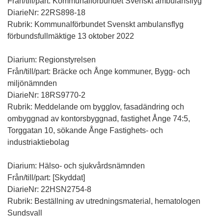
Från/till/part: Kommunalförbundet Svenskt ambulansflyg
DiarieNr: 22RS898-18
Rubrik: Kommunalförbundet Svenskt ambulansflyg
förbundsfullmäktige 13 oktober 2022
Diarium: Regionstyrelsen
Från/till/part: Bräcke och Ånge kommuner, Bygg- och
miljönämnden
DiarieNr: 18RS9770-2
Rubrik: Meddelande om bygglov, fasadändring och
ombyggnad av kontorsbyggnad, fastighet Ånge 74:5,
Torggatan 10, sökande Ånge Fastighets- och
industriaktiebolag
Diarium: Hälso- och sjukvårdsnämnden
Från/till/part: [Skyddat]
DiarieNr: 22HSN2754-8
Rubrik: Beställning av utredningsmaterial, hematologen
Sundsvall