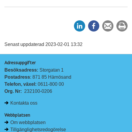
D
D
Tipsa
Sk
e
e
en
ut
l
l
vän
a
a
Senast uppdaterad 2023-02-01 13:32
p
p
Adressuppgifter
å
å
Besöksadress: 
Storgatan 1
L
F
Postadress
: 871 85 Härnösand
i
a
Telefon, växel: 
0611-800 00
n
c
Org. Nr:
232100-0206
k
e
e
b
Kontakta oss
d
o
I
o
Webbplatsen
n
k
Om webbplatsen
Tillgänglighetsredogörelse