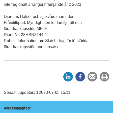
interregionalt arrangörsfrämjande år 2 2023
Diarium: Hälso- och sjukvårdsnämnden
Från/till/part: Myndigheten för familjerätt och
föräldraskapsstöd MFoF
DiarieNr: 23HSN3144-1
Rubrik: Information om Statsbidrag för förstärkta
föräldraskapsstödjande insatser
D
D
Tipsa
Sk
e
e
en
ut
l
l
vän
a
a
Senast uppdaterad 2023-07-05 15:11
p
p
Adressuppgifter
å
å