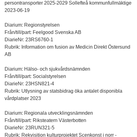
persontransporter 2025-2029 Sollefteå kommunfullmäktige
2023-06-19
Diarium: Regionstyrelsen
Från/till/part: Feelgood Svenska AB
DiarieNr: 23RS6760-1
Rubrik: Information om fusion av Medicin Direkt Östersund
AB
Diarium: Hälso- och sjukvårdsnämnden
Från/till/part: Socialstyrelsen
DiarieNr: 23HSN821-4
Rubrik: Utlysning av statsbidrag öka antalet disponibla
vårdplatser 2023
Diarium: Regionala utvecklingsnämnden
Från/till/part: Riksteatern Västerbotten
DiarieNr: 23RUN321-5
Rubrik: Rekvisition kulturprojektet Scenkonst i norr -