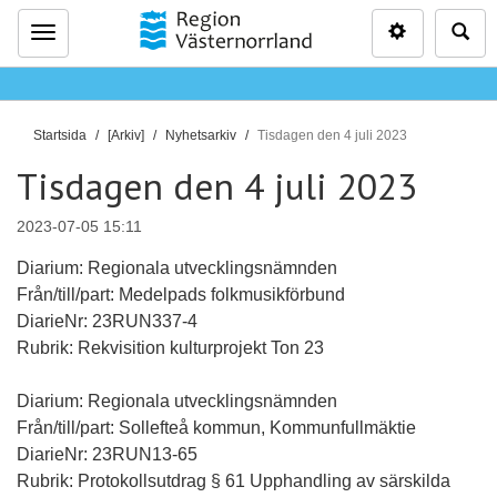
Inställninga
Sö
Meny
D
Startsida
[Arkiv]
Nyhetsarkiv
Tisdagen den 4 juli 2023
u
Tisdagen den 4 juli 2023
ä
r
2023-07-05 15:11
h
ä
Diarium: Regionala utvecklingsnämnden
r
Från/till/part: Medelpads folkmusikförbund
:
DiarieNr: 23RUN337-4
Rubrik: Rekvisition kulturprojekt Ton 23
Diarium: Regionala utvecklingsnämnden
Från/till/part: Sollefteå kommun, Kommunfullmäktie
DiarieNr: 23RUN13-65
Rubrik: Protokollsutdrag § 61 Upphandling av särskilda