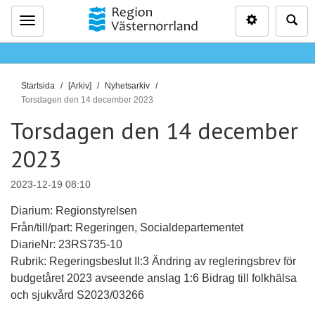
Inställninga
Sö
Meny
D
Startsida
[Arkiv]
Nyhetsarkiv
u
Torsdagen den 14 december 2023
ä
Torsdagen den 14 december
r
2023
h
ä
r
2023-12-19 08:10
:
Diarium: Regionstyrelsen
Från/till/part: Regeringen, Socialdepartementet
DiarieNr: 23RS735-10
Rubrik: Regeringsbeslut II:3 Ändring av regleringsbrev för
budgetåret 2023 avseende anslag 1:6 Bidrag till folkhälsa
och sjukvård S2023/03266