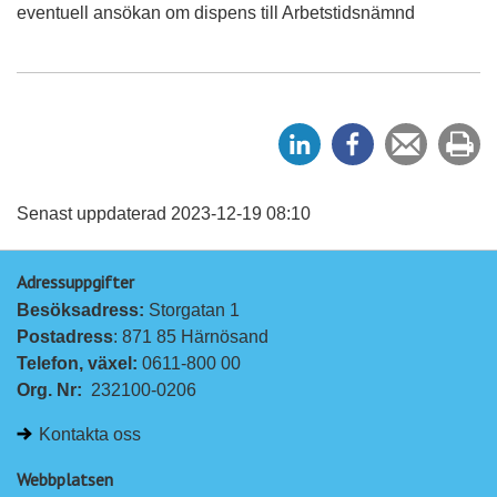
eventuell ansökan om dispens till Arbetstidsnämnd
D
D
Tipsa
Sk
e
e
en
ut
l
l
vän
a
a
Senast uppdaterad 2023-12-19 08:10
p
p
Adressuppgifter
å
å
Besöksadress: 
Storgatan 1
L
F
Postadress
: 871 85 Härnösand
i
a
Telefon, växel: 
0611-800 00
n
c
Org. Nr:
232100-0206
k
e
e
b
Kontakta oss
d
o
I
o
Webbplatsen