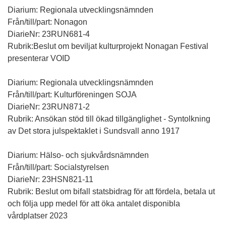
Diarium: Regionala utvecklingsnämnden
Från/till/part: Nonagon
DiarieNr: 23RUN681-4
Rubrik:Beslut om beviljat kulturprojekt Nonagan Festival
presenterar VOID
Diarium: Regionala utvecklingsnämnden
Från/till/part: Kulturföreningen SOJA
DiarieNr: 23RUN871-2
Rubrik: Ansökan stöd till ökad tillgänglighet - Syntolkning
av Det stora julspektaklet i Sundsvall anno 1917
Diarium: Hälso- och sjukvårdsnämnden
Från/till/part: Socialstyrelsen
DiarieNr: 23HSN821-11
Rubrik: Beslut om bifall statsbidrag för att fördela, betala ut
och följa upp medel för att öka antalet disponibla
vårdplatser 2023