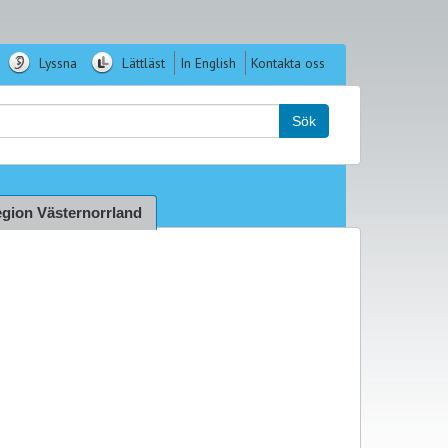
Lyssna
Lättläst
In English
Kontakta oss
k:
Sök
gion Västernorrland
3