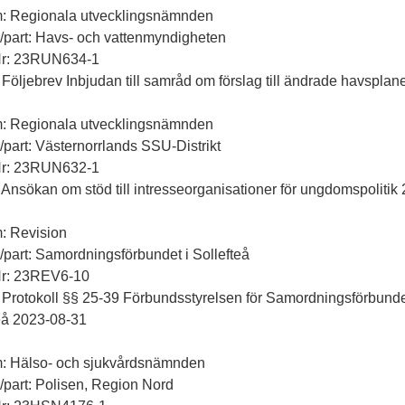
m: Regionala utvecklingsnämnden
ll/part: Havs- och vattenmyndigheten
Nr: 23RUN634-1
 Följebrev Inbjudan till samråd om förslag till ändrade havsplan
m: Regionala utvecklingsnämnden
ll/part: Västernorrlands SSU-Distrikt
Nr: 23RUN632-1
 Ansökan om stöd till intresseorganisationer för ungdomspolitik
: Revision
ll/part: Samordningsförbundet i Sollefteå
Nr: 23REV6-10
 Protokoll §§ 25-39 Förbundsstyrelsen för Samordningsförbunde
eå 2023-08-31
m: Hälso- och sjukvårdsnämnden
ll/part: Polisen, Region Nord