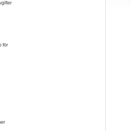
gifter
 för
ner