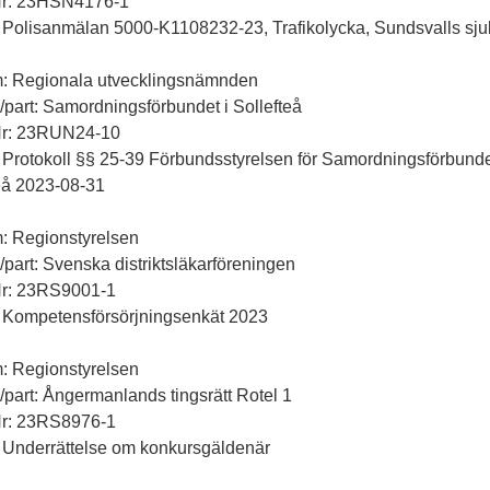
Nr: 23HSN4176-1
 Polisanmälan 5000-K1108232-23, Trafikolycka, Sundsvalls sj
m: Regionala utvecklingsnämnden
ll/part: Samordningsförbundet i Sollefteå
Nr: 23RUN24-10
 Protokoll §§ 25-39 Förbundsstyrelsen för Samordningsförbunde
eå 2023-08-31
: Regionstyrelsen
ll/part: Svenska distriktsläkarföreningen
Nr: 23RS9001-1
: Kompetensförsörjningsenkät 2023
: Regionstyrelsen
ll/part: Ångermanlands tingsrätt Rotel 1
Nr: 23RS8976-1
 Underrättelse om konkursgäldenär