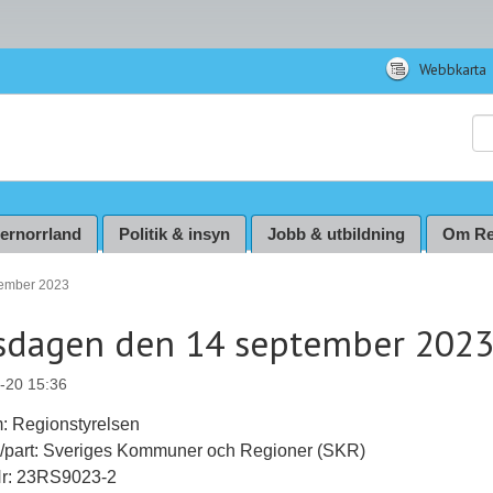
Webbkarta
Sö
ternorrland
Politik & insyn
Jobb & utbildning
Om Re
tember 2023
sdagen den 14 september 202
-20 15:36
: Regionstyrelsen
ll/part: Sveriges Kommuner och Regioner (SKR)
Nr: 23RS9023-2