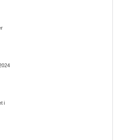
er
 2024
t i