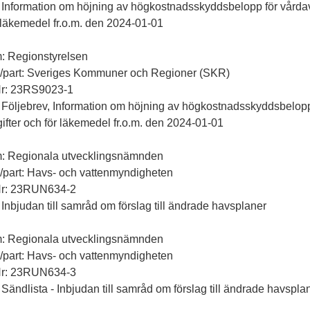
 Information om höjning av högkostnadsskyddsbelopp för vårdav
 läkemedel fr.o.m. den 2024-01-01
: Regionstyrelsen
ll/part: Sveriges Kommuner och Regioner (SKR)
Nr: 23RS9023-1
 Följebrev, Information om höjning av högkostnadsskyddsbelopp
ifter och för läkemedel fr.o.m. den 2024-01-01
m: Regionala utvecklingsnämnden
ll/part: Havs- och vattenmyndigheten
Nr: 23RUN634-2
 Inbjudan till samråd om förslag till ändrade havsplaner
m: Regionala utvecklingsnämnden
ll/part: Havs- och vattenmyndigheten
Nr: 23RUN634-3
 Sändlista - Inbjudan till samråd om förslag till ändrade havspla