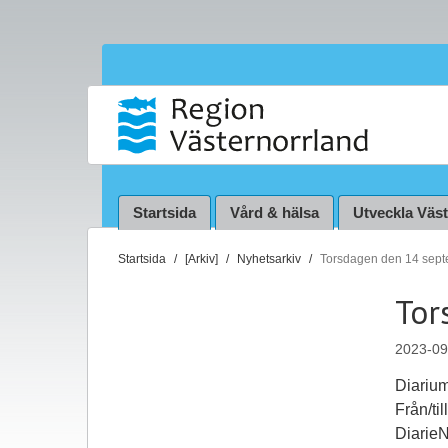
Startsida
Vård & hälsa
Utveckla Väs
D
Startsida
[Arkiv]
Nyhetsarkiv
Torsdagen den 14 sep
u
Tor
ä
r
2023-09
h
ä
Diarium
r
Från/ti
:
Diarie