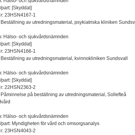
m: Hälso- och sjukvårdsnämnden
l/part: [Skyddat]
Nr: 23HSN4167-1
 Beställning av utredningsmaterial, psykiatriska kliniken Sundsv
m: Hälso- och sjukvårdsnämnden
l/part: [Skyddat]
Nr: 23HSN4166-1
 Beställning av utredningsmaterial, kvinnokliniken Sundsvall
m: Hälso- och sjukvårdsnämnden
l/part: [Skyddat]
Nr: 22HSN2363-2
 Påminnelse på beställning av utredningsmaterial, Sollefteå
dvård
m: Hälso- och sjukvårdsnämnden
ll/part: Myndigheten för vård och omsorgsanalys
Nr: 23HSN4043-2