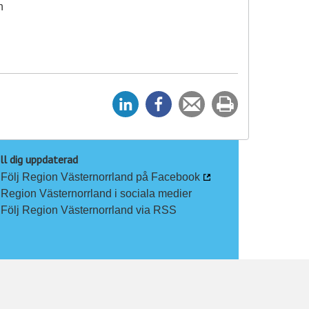
h
D
D
Tipsa
Skriv
e
e
en
ut
l
l
vän
a
a
ll dig uppdaterad
Följ Region Västernorrland på Facebook
p
p
Region Västernorrland i sociala medier
å
å
Följ Region Västernorrland via RSS
L
F
i
a
n
c
k
e
e
b
d
o