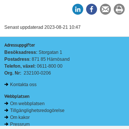
D
D
Tipsa
Sk
e
e
en
ut
l
l
vän
a
a
Senast uppdaterad 2023-08-21 10:47
p
p
Adressuppgifter
å
å
Besöksadress: 
Storgatan 1
L
F
Postadress
: 871 85 Härnösand
i
a
Telefon, växel: 
0611-800 00
n
c
Org. Nr:
232100-0206
k
e
e
b
Kontakta oss
d
o
I
o
Webbplatsen
n
k
Om webbplatsen
Tillgänglighetsredogörelse
Om kakor
Pressrum