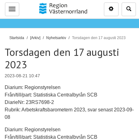
Inställninga
Sö
Meny
D
Startsida
[Arkiv]
Nyhetsarkiv
Torsdagen den 17 augusti 2023
u
Torsdagen den 17 augusti
ä
r
2023
h
ä
2023-08-21 10:47
r
Diarium: Regionstyrelsen
:
Från/till/part: Statistiska Centralbyrån SCB
DiarieNr: 23RS7698-2
Rubrik: Arbetskraftsbarometern 2023, svar senast 2023-09-
08
Diarium: Regionstyrelsen
Från/till/part: Statistiska Centralbyrån SCB