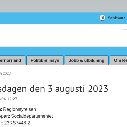
Webbkarta
Sö
ternorrland
Politik & insyn
Jobb & utbildning
Om Re
ti 2023
sdagen den 3 augusti 2023
-04 12:27
: Regionstyrelsen
ll/part: Socialdepartementet
Nr: 23RS7448-2