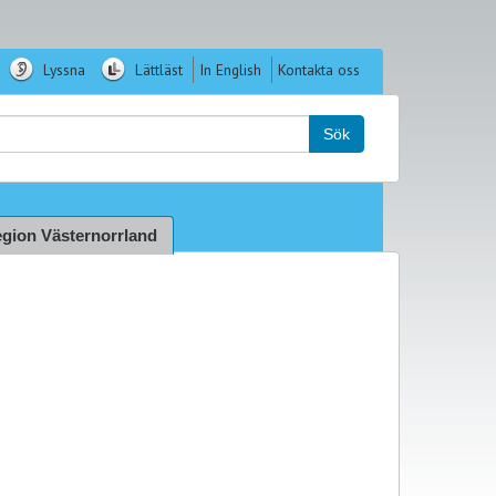
Lyssna
Lättläst
In English
Kontakta oss
k:
Sök
gion Västernorrland