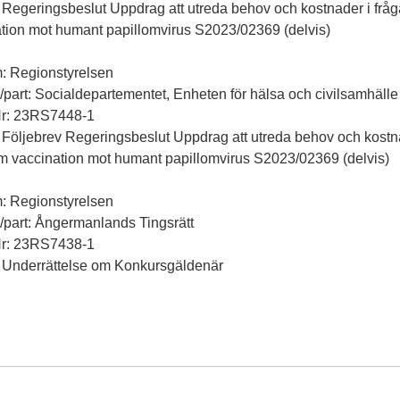
 Regeringsbeslut Uppdrag att utreda behov och kostnader i frå
tion mot humant papillomvirus S2023/02369 (delvis)
: Regionstyrelsen
ll/part: Socialdepartementet, Enheten för hälsa och civilsamhälle
Nr: 23RS7448-1
 Följebrev Regeringsbeslut Uppdrag att utreda behov och kostn
m vaccination mot humant papillomvirus S2023/02369 (delvis)
: Regionstyrelsen
ll/part: Ångermanlands Tingsrätt
Nr: 23RS7438-1
: Underrättelse om Konkursgäldenär