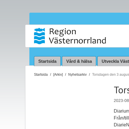
Startsida
Vård & hälsa
Utveckla Väs
D
Startsida
[Arkiv]
Nyhetsarkiv
Torsdagen den 3 augus
u
Tor
ä
r
2023-08
h
ä
Diarium
r
Från/ti
:
Diarie