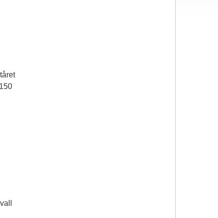
tåret
3150
vall