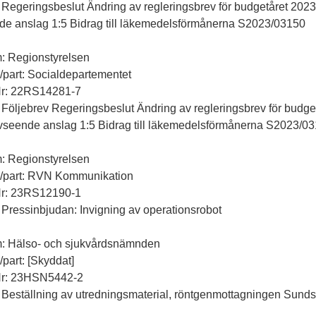
 Regeringsbeslut Ändring av regleringsbrev för budgetåret 2023
de anslag 1:5 Bidrag till läkemedelsförmånerna S2023/03150
: Regionstyrelsen
ll/part: Socialdepartementet
Nr: 22RS14281-7
 Följebrev Regeringsbeslut Ändring av regleringsbrev för budge
vseende anslag 1:5 Bidrag till läkemedelsförmånerna S2023/0
: Regionstyrelsen
ll/part: RVN Kommunikation
Nr: 23RS12190-1
 Pressinbjudan: Invigning av operationsrobot
m: Hälso- och sjukvårdsnämnden
l/part: [Skyddat]
Nr: 23HSN5442-2
 Beställning av utredningsmaterial, röntgenmottagningen Sunds