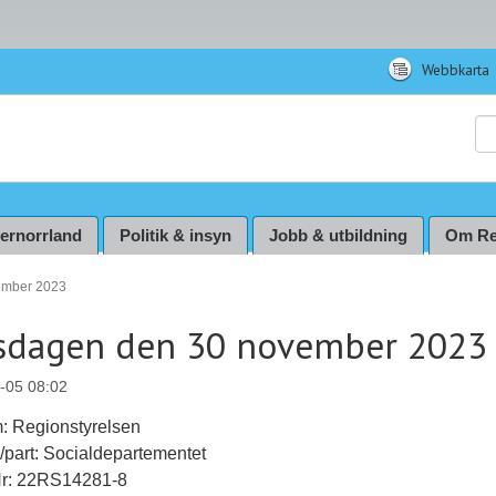
Webbkarta
Sö
ternorrland
Politik & insyn
Jobb & utbildning
Om Re
ember 2023
sdagen den 30 november 2023
-05 08:02
: Regionstyrelsen
ll/part: Socialdepartementet
Nr: 22RS14281-8