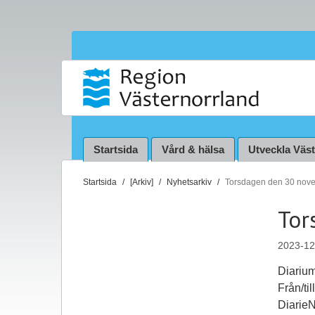
Startsida
Vård & hälsa
Utveckla Väs
D
Startsida
[Arkiv]
Nyhetsarkiv
Torsdagen den 30 nov
u
Tor
ä
r
2023-12
h
ä
Diarium
r
Från/ti
:
Diarie