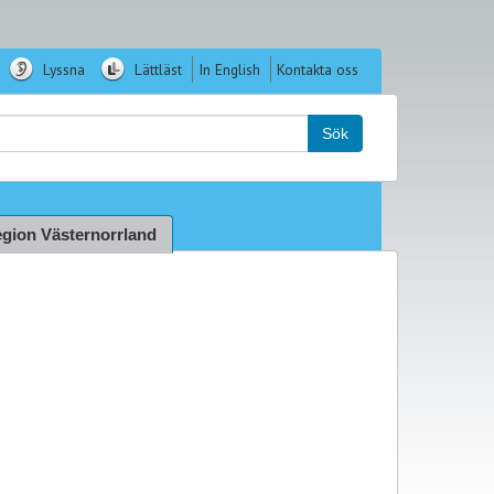
Lyssna
Lättläst
In English
Kontakta oss
k:
Sök
gion Västernorrland