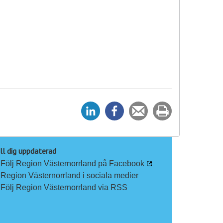
D
D
Tipsa
Skriv
e
e
en
ut
l
l
vän
a
a
ll dig uppdaterad
Följ Region Västernorrland på Facebook
p
p
Region Västernorrland i sociala medier
å
å
Följ Region Västernorrland via RSS
L
F
i
a
n
c