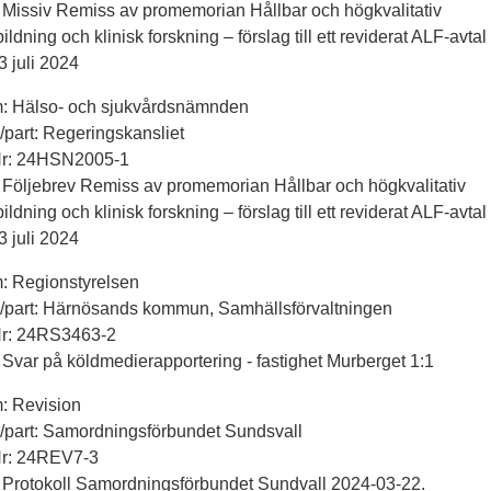
 Missiv Remiss av promemorian Hållbar och högkvalitativ
ildning och klinisk forskning – förslag till ett reviderat ALF-avtal
3 juli 2024
m: Hälso- och sjukvårdsnämnden
ll/part: Regeringskansliet
Nr: 24HSN2005-1
 Följebrev Remiss av promemorian Hållbar och högkvalitativ
ildning och klinisk forskning – förslag till ett reviderat ALF-avtal
3 juli 2024
: Regionstyrelsen
ll/part: Härnösands kommun, Samhällsförvaltningen
Nr: 24RS3463-2
 Svar på köldmedierapportering - fastighet Murberget 1:1
: Revision
ll/part: Samordningsförbundet Sundsvall
Nr: 24REV7-3
 Protokoll Samordningsförbundet Sundvall 2024-03-22.