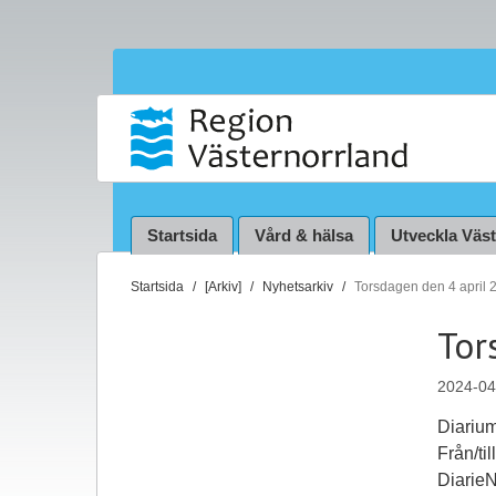
Startsida
Vård & hälsa
Utveckla Väs
D
Startsida
[Arkiv]
Nyhetsarkiv
Torsdagen den 4 april 
u
Tor
ä
r
2024-04
h
ä
Diariu
r
Från/ti
:
Diarie