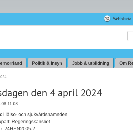
Webbkarta
Sö
ternorrland
Politik & insyn
Jobb & utbildning
Om Re
2024
sdagen den 4 april 2024
-08 11:08
m: Hälso- och sjukvårdsnämnden
ll/part: Regeringskansliet
Nr: 24HSN2005-2