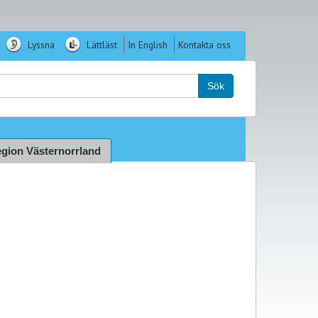
Lyssna
Lättläst
In English
Kontakta oss
k:
Sök
gion Västernorrland