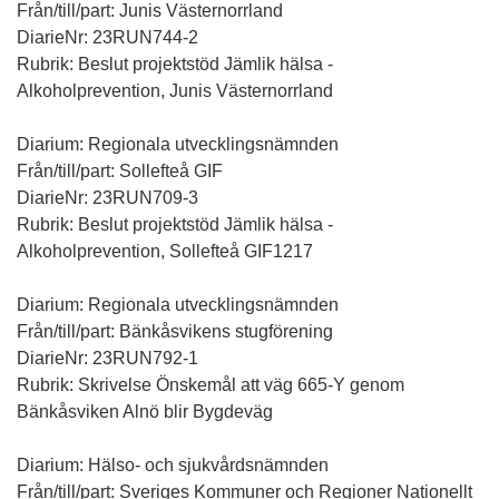
Från/till/part: Junis Västernorrland
DiarieNr: 23RUN744-2
Rubrik: Beslut projektstöd Jämlik hälsa -
Alkoholprevention, Junis Västernorrland
Diarium: Regionala utvecklingsnämnden
Från/till/part: Sollefteå GIF
DiarieNr: 23RUN709-3
Rubrik: Beslut projektstöd Jämlik hälsa -
Alkoholprevention, Sollefteå GIF1217
Diarium: Regionala utvecklingsnämnden
Från/till/part: Bänkåsvikens stugförening
DiarieNr: 23RUN792-1
Rubrik: Skrivelse Önskemål att väg 665-Y genom
Bänkåsviken Alnö blir Bygdeväg
Diarium: Hälso- och sjukvårdsnämnden
Från/till/part: Sveriges Kommuner och Regioner Nationellt