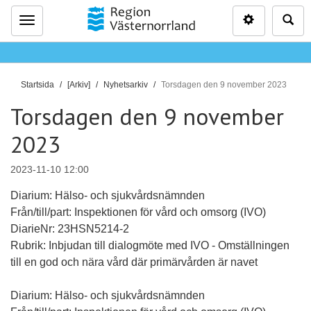
Inställninga
Sö
Meny
D
Startsida
[Arkiv]
Nyhetsarkiv
Torsdagen den 9 november 2023
u
Torsdagen den 9 november
ä
r
2023
h
ä
2023-11-10 12:00
r
Diarium: Hälso- och sjukvårdsnämnden
:
Från/till/part: Inspektionen för vård och omsorg (IVO)
DiarieNr: 23HSN5214-2
Rubrik: Inbjudan till dialogmöte med IVO - Omställningen
till en god och nära vård där primärvården är navet
Diarium: Hälso- och sjukvårdsnämnden