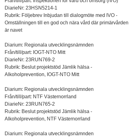
Från/till/part: Inspektionen för vård och omsorg (IVO)
DiarieNr: 23HSN5214-1
Rubrik: Följebrev Inbjudan till dialogmöte med IVO -
Omställningen till en god och nära vård där primärvården
är navet
Diarium: Regionala utvecklingsnämnden
Från/till/part: IOGT-NTO Mitt
DiarieNr: 23RUN769-2
Rubrik: Beslut projektstöd Jämlik hälsa -
Alkoholprevention, IOGT-NTO Mitt
Diarium: Regionala utvecklingsnämnden
Från/till/part: NTF Västernorrland
DiarieNr: 23RUN765-2
Rubrik: Beslut projektstöd Jämlik hälsa -
Alkoholprevention, NTF Västernorrland
Diarium: Regionala utvecklingsnämnden