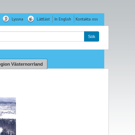
Lyssna
Lättläst
In English
Kontakta oss
k:
Sök
gion Västernorrland