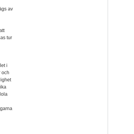
ägs av
att
as tur
et i
r och
ighet
ika
Hola
agarna