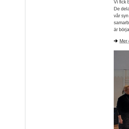
Vi fick
De dela
vår syn
samarbe
är börj
Mer 