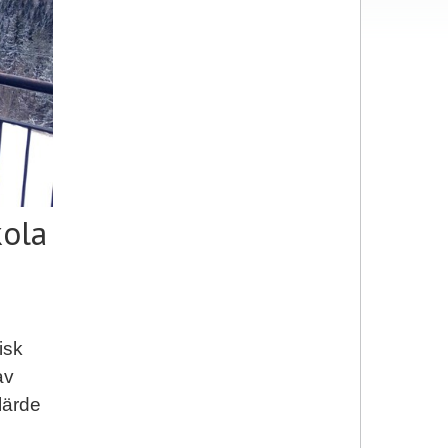
kola
isk
av
lärde