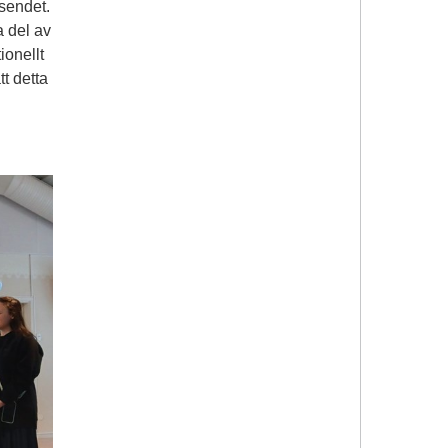
äsendet.
a del av
ionellt
t detta