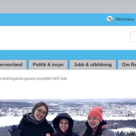
Webbkarta
Sö
ternorrland
Politik & insyn
Jobb & utbildning
Om Re
a folkhögskola genom projektet UKR-folk