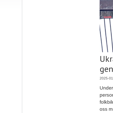
Ukr
gen
2025-01
Under
person
folkbi
oss m