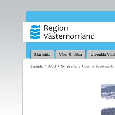
Startsida
Vård & hälsa
Utveckla Väs
D
Startsida
[Arkiv]
Nyhetsarkiv
Ukrainskt besök på Hol
u
ä
r
h
ä
r
: