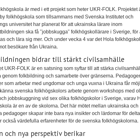
lkhögskola är med i ett projekt som heter UKR-FOLK. Projektet 
y folkhögskola som tillsammans med Svenska Institutet och
ngs universitet har planerat för att ukrainska lärare inom
bildningen ska få "jobbskugga" folkhögskollärare i Sverige, för 
ras och lära sig mer. Och under vecka 4 var det Hola folkhögskol
emot besökare från Ukraina.
ildningen bidrar till stärkt civilsamhälle
et UKR-FOLK är en satsning som syftar till att stärka civilsamhäll
a genom folkbildning och samarbete över gränserna. Pedagoge
r som arbetar med ungdomar och unga vuxna i Ukraina får möjl
a känna svenska folkhögskolors arbete genom workshops med ol
ch jobbskuggning vid sex olika folkhögskolor i Sverige, varav 
skola är en av de skolorna. Det här mötet mellan ukrainska och
 pedagoger skapar inte bara nya insikter och lärdomar för delt
r också värdefulla erfarenheter för de svenska folkhögskolorna.
 och nya perspektiv berikar