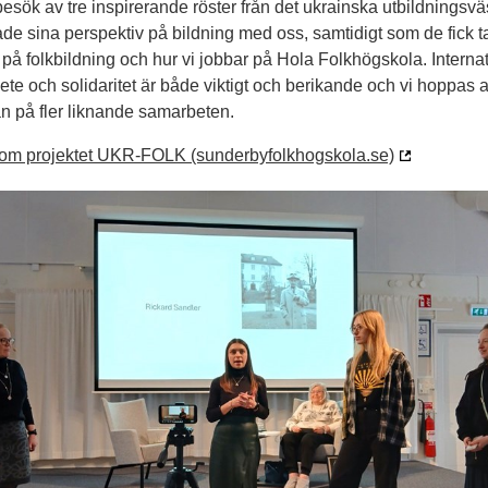
 besök av tre inspirerande röster från det ukrainska utbildningsv
de sina perspektiv på bildning med oss, samtidigt som de fick t
 på folkbildning och hur vi jobbar på Hola Folkhögskola. Internat
te och solidaritet är både viktigt och berikande och vi hoppas at
an på fler liknande samarbeten.
om projektet UKR-FOLK (sunderbyfolkhogskola.se)