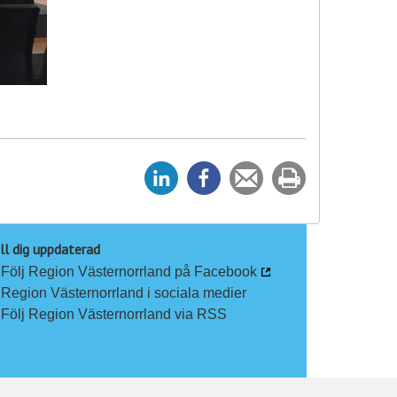
D
D
Tipsa
Skriv
e
e
en
ut
l
l
vän
a
a
ll dig uppdaterad
Följ Region Västernorrland på Facebook
p
p
Region Västernorrland i sociala medier
å
å
Följ Region Västernorrland via RSS
L
F
i
a
n
c
k
e