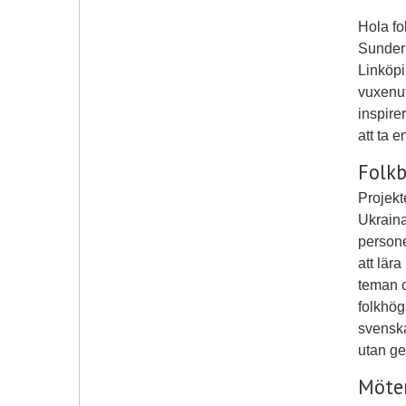
Hola fo
Sunderb
Linköpi
vuxenut
inspire
att ta 
Folkb
Projekt
Ukrain
persone
att lär
teman o
folkhög
svenska
utan ge
Möten