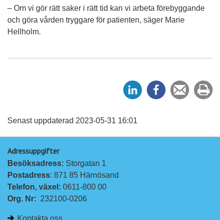
– Om vi gör rätt saker i rätt tid kan vi arbeta förebyggande
och göra vården tryggare för patienten, säger Marie
Hellholm.
D
D
Tipsa
Sk
e
e
en
ut
l
l
vän
a
a
Senast uppdaterad 2023-05-31 16:01
p
p
Adressuppgifter
å
å
Besöksadress: 
Storgatan 1
L
F
Postadress
: 871 85 Härnösand
i
a
Telefon, växel: 
0611-800 00
n
c
Org. Nr:
232100-0206
k
e
e
b
Kontakta oss