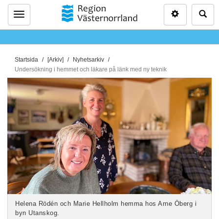
Inställninga
Sö
Meny
D
Startsida
[Arkiv]
Nyhetsarkiv
u
Undersökning i hemmet och läkare på länk med ny teknik
ä
r
h
ä
r
:
Helena Rödén och Marie Hellholm hemma hos Arne Öberg i
byn Utanskog.