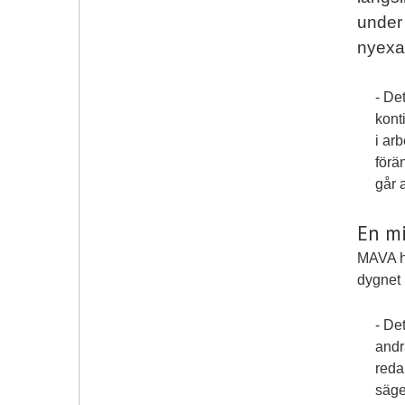
under 
nyexa
- Det
kont
i ar
förä
går a
En mi
MAVA h
dygnet 
- De
andr
reda 
säge