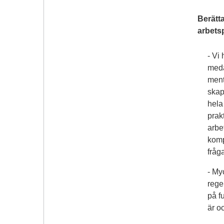
Berätta
arbets
- Vi
meda
ment
skap
hela
prak
arbe
komp
fråg
- Myc
rege
på f
är o