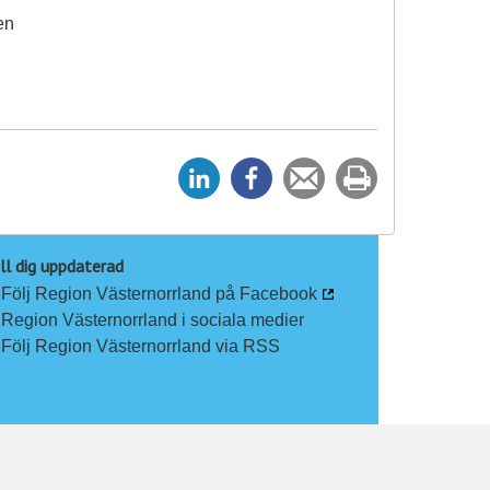
en
D
D
Tipsa
Skriv
e
e
en
ut
l
l
vän
a
a
ll dig uppdaterad
Följ Region Västernorrland på Facebook
p
p
Region Västernorrland i sociala medier
å
å
Följ Region Västernorrland via RSS
L
F
i
a
n
c
k
e
e
b
d
o