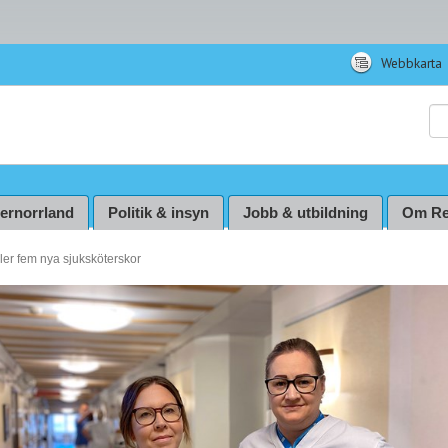
Webbkarta
Sö
ternorrland
Politik & insyn
Jobb & utbildning
Om Re
ler fem nya sjuksköterskor