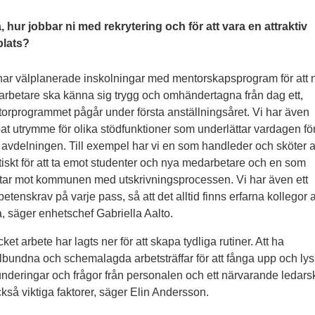
, hur jobbar ni med rekrytering och för att vara en attraktiv
plats?
 har välplanerade inskolningar med mentorskapsprogram för att 
rbetare ska känna sig trygg och omhändertagna från dag ett,
orprogrammet pågår under första anställningsåret. Vi har även
at utrymme för olika stödfunktioner som underlättar vardagen fö
 avdelningen. Till exempel har vi en som handleder och sköter al
tiskt för att ta emot studenter och nya medarbetare och en som
tar mot kommunen med utskrivningsprocessen. Vi har även ett
etenskrav på varje pass, så att det alltid finns erfarna kollegor a
a, säger enhetschef Gabriella Aalto.
ket arbete har lagts ner för att skapa tydliga rutiner. Att ha
lbundna och schemalagda arbetsträffar för att fånga upp och ly
underingar och frågor från personalen och ett närvarande ledar
ckså viktiga faktorer, säger Elin Andersson.