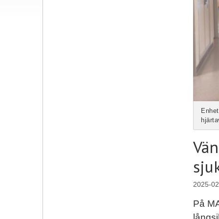
Enhet
hjärta
Vän
sju
2025-02
På MA
långsi