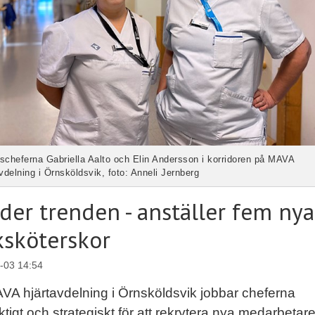
scheferna Gabriella Aalto och Elin Andersson i korridoren på MAVA
vdelning i Örnsköldsvik, foto: Anneli Jernberg
der trenden - anställer fem nya
ksköterskor
-03 14:54
VA hjärtavdelning i Örnsköldsvik jobbar cheferna
ktigt och strategiskt för att rekrytera nya medarbetar