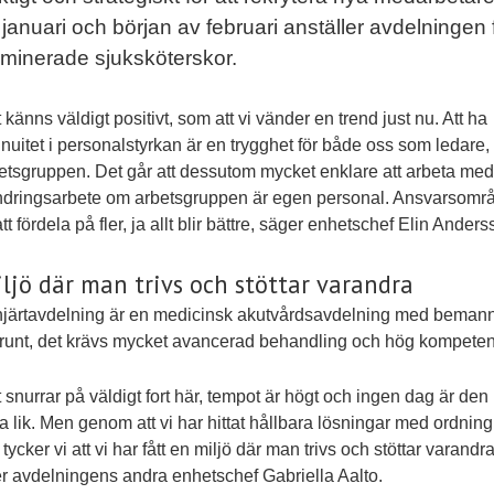
januari och början av februari anställer avdelningen
minerade sjuksköterskor.
 känns väldigt positivt, som att vi vänder en trend just nu. Att ha
inuitet i personalstyrkan är en trygghet för både oss som ledare,
betsgruppen. Det går att dessutom mycket enklare att arbeta med
ndringsarbete om arbetsgruppen är egen personal. Ansvarsomr
tt fördela på fler, ja allt blir bättre, säger enhetschef Elin Anders
ljö där man trivs och stöttar varandra
järtavdelning är en medicinsk akutvårdsavdelning med beman
runt, det krävs mycket avancerad behandling och hög kompeten
t snurrar på väldigt fort här, tempot är högt och ingen dag är den
a lik. Men genom att vi har hittat hållbara lösningar med ordnin
tycker vi att vi har fått en miljö där man trivs och stöttar varandra
r avdelningens andra enhetschef Gabriella Aalto.