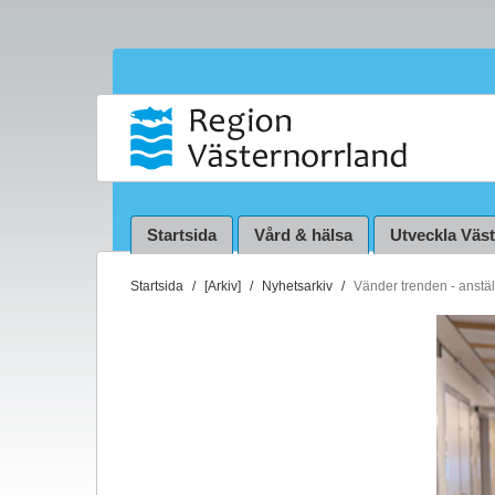
Startsida
Vård & hälsa
Utveckla Väs
D
Startsida
[Arkiv]
Nyhetsarkiv
Vänder trenden - anstäl
u
ä
r
h
ä
r
: