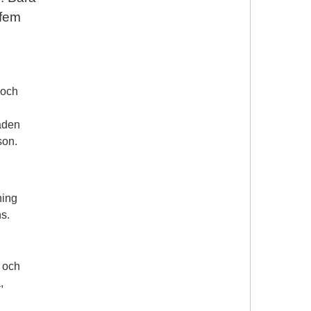
 fem
 och
åden
son.
ning
s.
g och
,