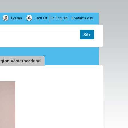
Lyssna
Lättläst
In English
Kontakta oss
k:
Sök
gion Västernorrland