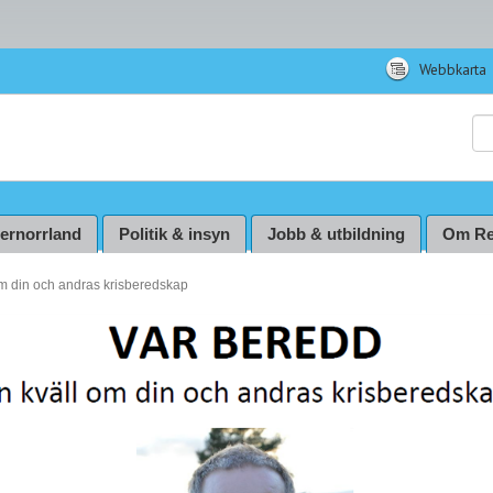
Webbkarta
Sö
ternorrland
Politik & insyn
Jobb & utbildning
Om Re
om din och andras krisberedskap