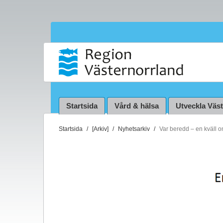
Startsida
Vård & hälsa
Utveckla Väs
D
Startsida
[Arkiv]
Nyhetsarkiv
Var beredd – en kväll 
u
ä
r
h
ä
r
: