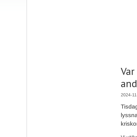
Var
and
2024-11
Tisda
lyssna
krisk