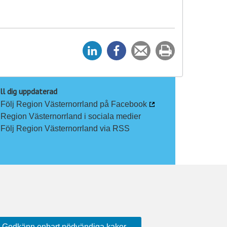
D
D
Tipsa
Skriv
e
e
en
ut
l
l
vän
a
a
ll dig uppdaterad
Följ Region Västernorrland på Facebook
p
p
Region Västernorrland i sociala medier
å
å
Följ Region Västernorrland via RSS
L
F
i
a
n
c
k
e
e
b
d
o
I
o
n
k
Godkänn enbart nödvändiga kakor