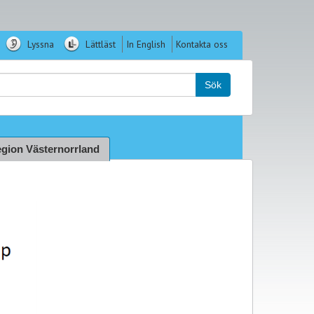
Lyssna
Lättläst
In English
Kontakta oss
k:
Sök
gion Västernorrland