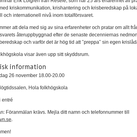
omnar Erik Löfgren från Resele, som har 25 års erfarenhet av pra
med kriskommunikation, krishantering och krisberedskap på loka
ll och internationell nivå inom totalförsvaret.
mmer att dela med sig av sina erfarenheter och pratar om allt frå
rsvarets återuppbyggnad efter de senaste decenniernas nedmon
mberedskap och varför det är hög tid att "preppa" sin egen krislåd
lkhögskola visar även upp sitt skyddsrum.
isk information
sdag 26 november 18.00-20.00
Högtidssalen, Hola folkhögskola
i entré
: Föranmälan krävs. Mejla ditt namn och telefonnummer till
vn.se
.
mmen!