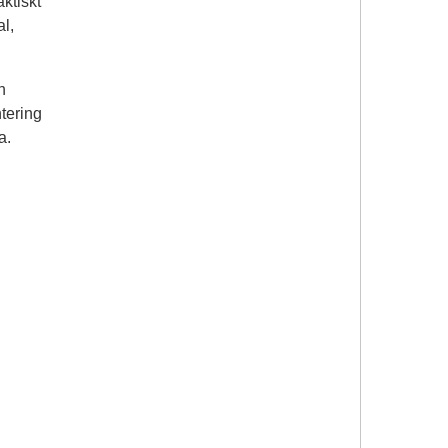
ktiskt
l,
n
tering
a.