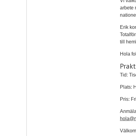
Vi välk
arbete 
natione
Erik ko
Totalfö
till he
Hola fo
Prakt
Tid: Ti
Plats: 
Pris: Fr
Anmälan
hola@r
Välko