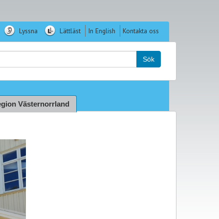
Lyssna
Lättläst
In English
Kontakta oss
k:
Sök
gion Västernorrland