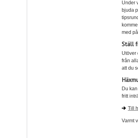
Under v
bjuda p
tipsrun
kommer 
med på 
Ställ f
Utöver 
från al
att du 
Häxmu
Du kan 
fritt in
Till
Varmt 