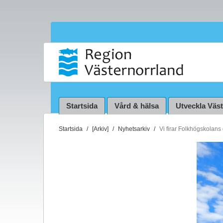
Startsida
Vård & hälsa
Utveckla Väs
D
Startsida
[Arkiv]
Nyhetsarkiv
Vi firar Folkhögskolans
u
ä
r
h
ä
r
: