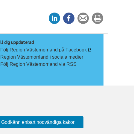
D
D
Tipsa
Skriv
e
e
en
ut
l
l
vän
a
a
ll dig uppdaterad
Följ Region Västernorrland på Facebook
p
p
Region Västernorrland i sociala medier
å
å
Följ Region Västernorrland via RSS
L
F
i
a
n
c
k
e
e
b
d
o
I
o
n
k
Godkänn enbart nödvändiga kakor