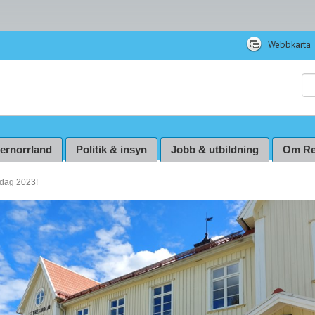
Webbkarta
Sö
ternorrland
Politik & insyn
Jobb & utbildning
Om Re
 dag 2023!