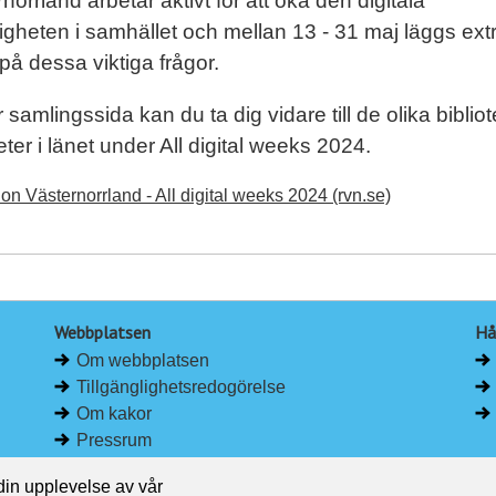
norrland arbetar aktivt för att öka den digitala
igheten i samhället och mellan 13 - 31 maj läggs ext
på dessa viktiga frågor.
 samlingssida kan du ta dig vidare till de olika biblio
teter i länet under All digital weeks 2024.
on Västernorrland - All digital weeks 2024 (rvn.se)
Webbplatsen
Hå
Om webbplatsen
Tillgänglighetsredogörelse
Om kakor
Pressrum
 din upplevelse av vår