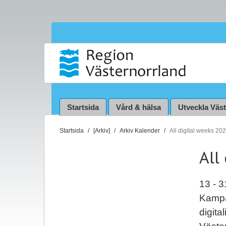
Startsida
Vård & hälsa
Utveckla Väs
D
Startsida
[Arkiv]
Arkiv Kalender
All digital weeks 20
u
All
ä
r
h
13 - 3
ä
Kampan
r
digita
: