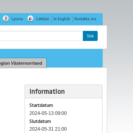
Lyssna
Lättläst
In English
Kontakta oss
k:
Sök
gion Västernorrland
Information
Startdatum
2024-05-13 09:00
Slutdatum
2024-05-31 21:00